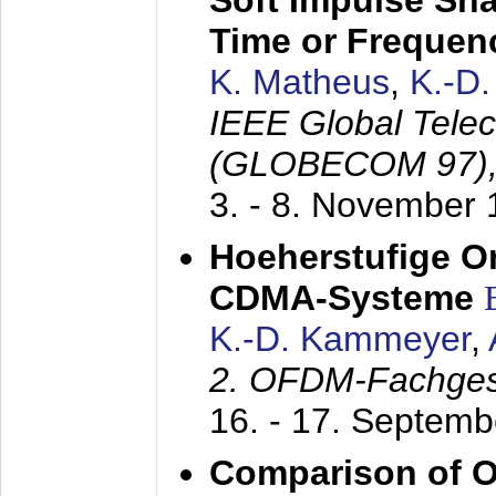
Soft Impulse Sha
Time or Frequenc
K. Matheus
,
K.-D
IEEE Global Tele
(GLOBECOM 97)
3. - 8. November
Hoeherstufige O
CDMA-Systeme
K.-D. Kammeyer
,
2. OFDM-Fachge
16. - 17. Septem
Comparison of O