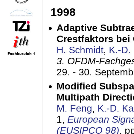
1998
Adaptive Subtra
Crestfaktors be
H. Schmidt
,
K.-D
3. OFDM-Fachge
29. - 30. Septem
Modified Subspa
Multipath Direct
M. Feng
,
K.-D. K
1,
European Signa
(EUSIPCO 98)
,
p