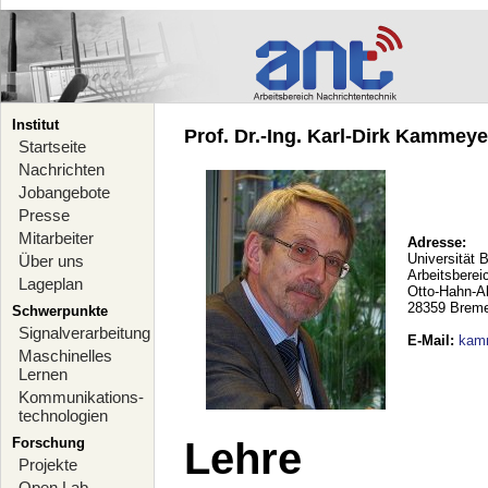
Institut
Prof. Dr.-Ing. Karl-Dirk Kammeyer
Startseite
Nachrichten
Jobangebote
Presse
Mitarbeiter
Adresse:
Universität 
Über uns
Arbeitsberei
Lageplan
Otto-Hahn-A
28359 Brem
Schwerpunkte
Signalverarbeitung
E-Mail
:
kam
Maschinelles
Lernen
Kommunikations-
technologien
Forschung
Lehre
Projekte
Open Lab