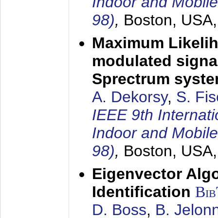
Indoor and Mobil
98)
,
Boston, USA
Maximum Likelih
modulated signal
Sprectrum syst
A. Dekorsy
,
S. Fis
IEEE 9th Internat
Indoor and Mobil
98)
,
Boston, USA
Eigenvector Alg
Identification
Bi
D. Boss
,
B. Jelon