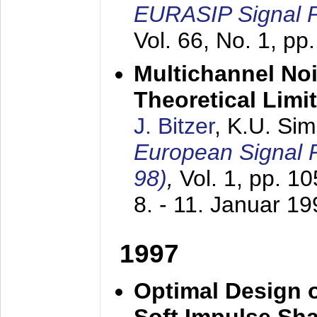
EURASIP Signal P
Vol. 66, No. 1, pp
Multichannel No
Theoretical Limi
J. Bitzer
, K.U. Si
European Signal
98)
,
Vol. 1, pp. 1
8. - 11. Januar 1
1997
Optimal Design o