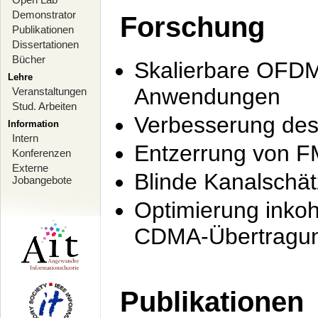
Demonstrator
Forschung
Publikationen
Dissertationen
Bücher
Skalierbare OFDM-
Lehre
Anwendungen
Veranstaltungen
Stud. Arbeiten
Verbesserung de
Information
Intern
Entzerrung von F
Konferenzen
Externe
Blinde Kanalschä
Jobangebote
Optimierung inko
CDMA-Übertragung
Publikationen