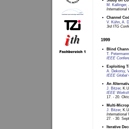
Study on Co
M. Kallinger
,
Internationa
Channel Co
V. Kühn
,
A. 
3rd ITG Conf
1999
Blind Chann
T. Petermann
IEEE Confere
Exploiting 
A. Dekorsy
,
IEEE Global 
An Alternati
J. Bitzer
, K.
IEEE Worksho
17. - 20. Okt
Multi-Micro
J. Bitzer
, K.
Internationa
27. - 30. Se
Iterative D