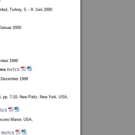
anbul, Turkey,
5. - 9. Juni 2000
 Januar 2000
ember 1999
ems
BibT
X
E
6. Dezember 1999
)
,
pp. 7-10,
New Paltz, New York, USA,
bT
X
E
ocono Manor, USA,
s
BibT
X
E