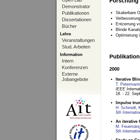
Forschung
Demonstrator
Publikationen
Skalierbare 
Verbesserun
Dissertationen
Entzerrung v
Bücher
Blinde Kanal
Lehre
Optimierung 
Veranstaltungen
Stud. Arbeiten
Information
Publikatio
Intern
Konferenzen
2000
Externe
Jobangebote
Iterative Bl
T. Petermann
IEEE Interna
18. - 22. Se
Impulse tru
H. Schmidt
,
5th Internat
An iterative
M. Feuersäng
5th Internat