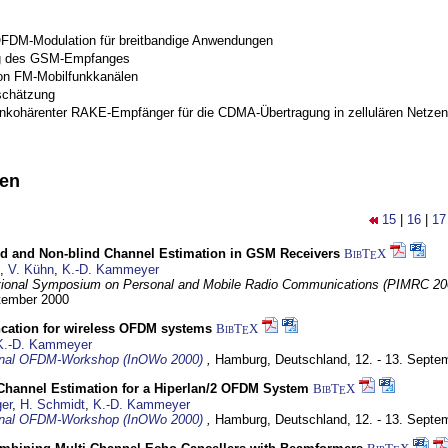
OFDM-Modulation für breitbandige Anwendungen
g des GSM-Empfanges
on FM-Mobilfunkkanälen
schätzung
inkohärenter RAKE-Empfänger für die CDMA-Übertragung in zellulären Netzen
nen
15
|
16
|
17
ind and Non-blind Channel Estimation in GSM Receivers
BibT
X
E
,
V. Kühn
,
K.-D. Kammeyer
tional Symposium on Personal and Mobile Radio Communications (PIMRC 20
ptember 2000
ncation for wireless OFDM systems
BibT
X
E
K.-D. Kammeyer
ional OFDM-Workshop (InOWo 2000)
,
Hamburg, Deutschland,
12. - 13. Septe
 Channel Estimation for a Hiperlan/2 OFDM System
BibT
X
E
er
,
H. Schmidt
,
K.-D. Kammeyer
ional OFDM-Workshop (InOWo 2000)
,
Hamburg, Deutschland,
12. - 13. Septe