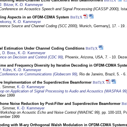
mbining Multi-Channel Echo Cancellers with Beamformers
BibT
X
E
J. Bitzer
,
K.-D. Kammeyer
l Conference on Acoustics Speech and Signal Processing (ICASSP 2000),
Ist
ding Aspects in an OFDM-CDMA System
BibT
X
E
Dekorsy
,
K.-D. Kammeyer
erence Source and Channel Coding (SCC 2000),
Munich, Germany},
17. - 19.
el Estimation Under Channel Coding Conditions
BibT
X
E
,
D. Boss
,
K.-D. Kammeyer
nce on Decision and Control (CDC 99)
,
Phoenix, Arizona, USA,
7. - 10. Dez
Time and Frequency Diversity by Iterative Decoding in OFDM-CDMA Syst
V. Kühn
,
K.-D. Kammeyer
Conference on Communications (Globecom 99)
,
Rio de Janeiro, Brazil,
5. - 
ve Implementation of the Superdirective Beamformer
BibT
X
E
U. Simmer,
K.-D. Kammeyer
p on Application of Signal Processing to Audio and Acoustics (WASPAA 99
ober 1999
phone Noise Reduction by Post-Filter and Superdirective Beamformer
Bi
U. Simmer,
K.-D. Kammeyer
l Workshop on Acoustic Echo and Noise Control (IWAENC 99),
pp. 100-103,
P
ptember 1999
ecoding with M-ary Orthogonal Walsh Modulation in OFDM-CDMA System