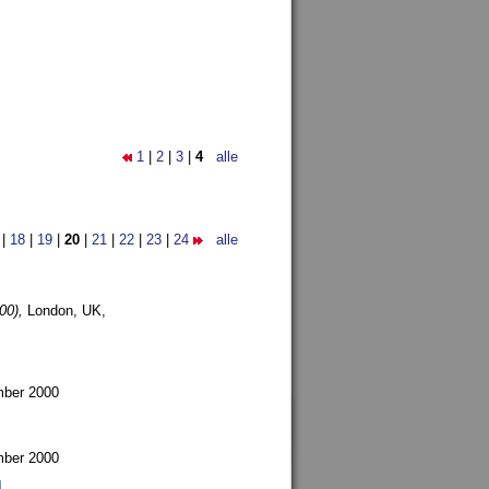
1
|
2
|
3
|
4
alle
|
18
|
19
|
20
|
21
|
22
|
23
|
24
alle
00),
London, UK,
mber 2000
mber 2000