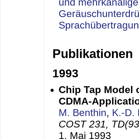
und mehrkanalige
Geräuschunterdrü
Sprachübertragu
Publikationen
1993
Chip Tap Model o
CDMA-Applicati
M. Benthin
,
K.-D.
COST 231, TD(93
1. Mai 1993