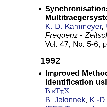
Synchronisations
Multitraegersys
K.-D. Kammeyer
,
Frequenz - Zeitsc
Vol. 47, No. 5-6, 
1992
Improved Method
Identification us
BibT
X
E
B. Jelonnek
,
K.-D