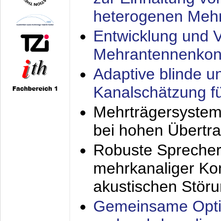
heterogenen Meh
Entwicklung und V
Mehrantennenkon
Adaptive blinde u
Kanalschätzung f
Mehrträgersystem
bei hohen Übertr
Robuste Sprecher
mehrkanaliger Ko
akustischen Stör
Gemeinsame Opti