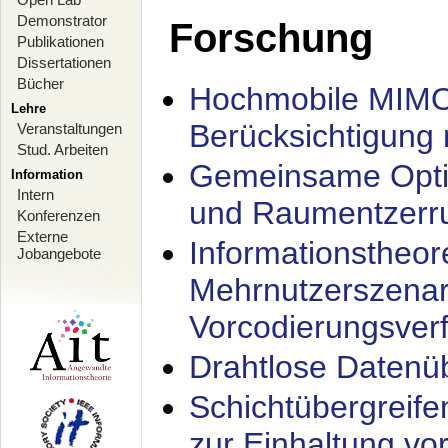
Demonstrator
Forschung
Publikationen
Dissertationen
Bücher
Hochmobile MIMO
Lehre
Berücksichtigung 
Veranstaltungen
Stud. Arbeiten
Gemeinsame Opti
Information
Intern
und Raumentzerru
Konferenzen
Externe
Informationstheor
Jobangebote
Mehrnutzerszenar
Vorcodierungsverf
Drahtlose Datenü
Schichtübergrei
zur Einhaltung vo