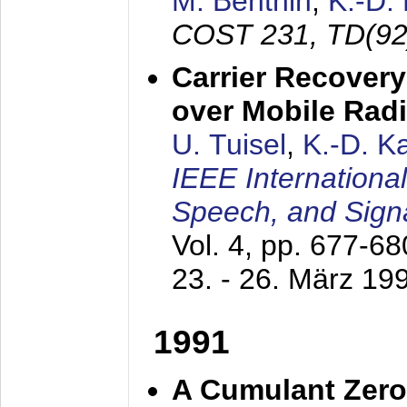
M. Benthin
,
K.-D.
COST 231, TD(92
Carrier Recovery
over Mobile Rad
U. Tuisel
,
K.-D. 
IEEE Internationa
Speech, and Sign
Vol. 4, pp. 677-6
23. - 26. März 19
1991
A Cumulant Zero