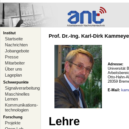
Institut
Prof. Dr.-Ing. Karl-Dirk Kammeyer
Startseite
Nachrichten
Jobangebote
Presse
Mitarbeiter
Adresse:
Universität 
Über uns
Arbeitsberei
Lageplan
Otto-Hahn-A
28359 Brem
Schwerpunkte
Signalverarbeitung
E-Mail
:
kam
Maschinelles
Lernen
Kommunikations-
technologien
Forschung
Lehre
Projekte
Open Lab