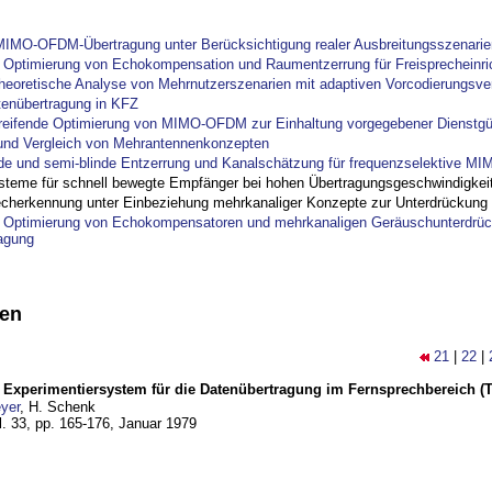
IMO-OFDM-Übertragung unter Berücksichtigung realer Ausbreitungsszenarie
ptimierung von Echokompensation und Raumentzerrung für Freisprecheinri
theoretische Analyse von Mehrnutzerszenarien mit adaptiven Vorcodierungsver
tenübertragung in KFZ
reifende Optimierung von MIMO-OFDM zur Einhaltung vorgegebener Dienstgü
und Vergleich von Mehrantennenkonzepten
nde und semi-blinde Entzerrung und Kanalschätzung für frequenzselektive M
steme für schnell bewegte Empfänger bei hohen Übertragungsgeschwindigkei
cherkennung unter Einbeziehung mehrkanaliger Konzepte zur Unterdrückung
ptimierung von Echokompensatoren und mehrkanaligen Geräuschunterdrück
agung
nen
21
|
22
|
s Experimentiersystem für die Datenübertragung im Fernsprechbereich (Tei
yer
, H. Schenk
l. 33, pp. 165-176,
Januar 1979