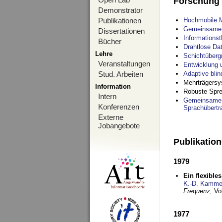
Forschung
Demonstrator
Publikationen
Hochmobile M
Gemeinsame O
Dissertationen
Informations
Bücher
Drahtlose Da
Lehre
Schichtüberg
Veranstaltungen
Entwicklung 
Stud. Arbeiten
Adaptive bli
Mehrträgersy
Information
Robuste Spre
Intern
Gemeinsame O
Konferenzen
Sprachübertr
Externe
Jobangebote
Publikatio
1979
Ein flexible
K.-D. Kamme
Frequenz,
Vo
1977