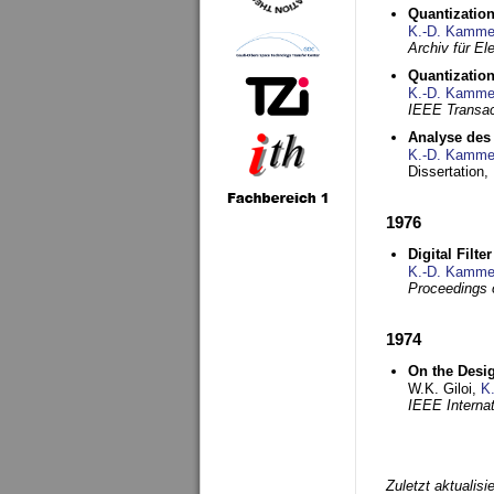
Quantization
K.-D. Kamme
Archiv für E
Quantization
K.-D. Kamme
IEEE Transac
Analyse des 
K.-D. Kamme
Dissertation,
1976
Digital Filte
K.-D. Kamme
Proceedings 
1974
On the Desi
W.K. Giloi,
K
IEEE Interna
Zuletzt aktualis