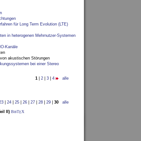
n
chtungen
fahren für Long Term Evolution (LTE)
ten in heterogenen Mehrnutzer-Systemen
IMO-Kanäle
ten
 von akustischen Störungen
ungssystemen bei einer Stereo
1
|
2
|
3
|
4
alle
23
|
24
|
25
|
26
|
27
|
28
|
29
|
30
alle
l II)
BibT
X
E