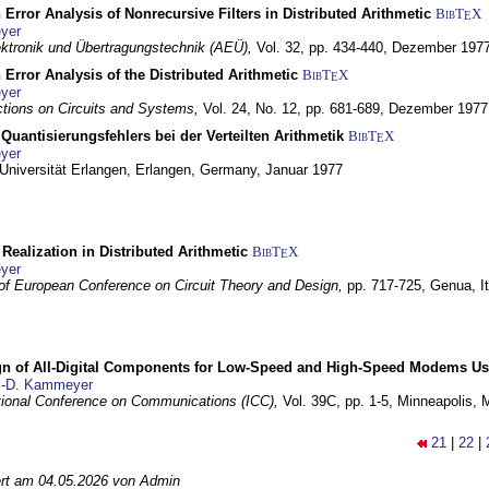
 Error Analysis of Nonrecursive Filters in Distributed Arithmetic
BibT
X
E
yer
lektronik und Übertragungstechnik (AEÜ),
Vol. 32, pp. 434-440,
Dezember 197
 Error Analysis of the Distributed Arithmetic
BibT
X
E
yer
tions on Circuits and Systems,
Vol. 24, No. 12, pp. 681-689,
Dezember 1977
Quantisierungsfehlers bei der Verteilten Arithmetik
BibT
X
E
yer
 Universität Erlangen,
Erlangen, Germany,
Januar 1977
r Realization in Distributed Arithmetic
BibT
X
E
yer
of European Conference on Circuit Theory and Design,
pp. 717-725,
Genua, It
gn of All-Digital Components for Low-Speed and High-Speed Modems 
.-D. Kammeyer
tional Conference on Communications (ICC),
Vol. 39C, pp. 1-5,
Minneapolis,
21
|
22
|
iert am 04.05.2026 von Admin