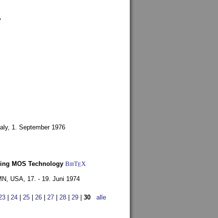
7
aly,
1. September 1976
Using MOS Technology
BibT
X
E
 MN, USA,
17. - 19. Juni 1974
23
|
24
|
25
|
26
|
27
|
28
|
29
|
30
alle