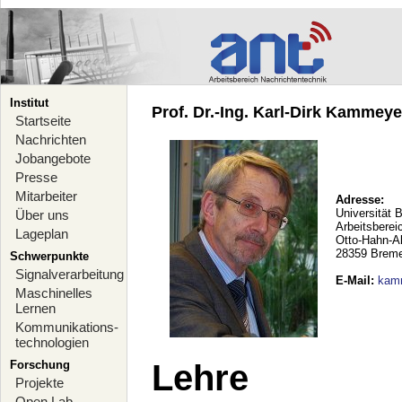
Institut
Prof. Dr.-Ing. Karl-Dirk Kammeyer
Startseite
Nachrichten
Jobangebote
Presse
Mitarbeiter
Adresse:
Universität 
Über uns
Arbeitsberei
Lageplan
Otto-Hahn-A
28359 Brem
Schwerpunkte
Signalverarbeitung
E-Mail
:
kam
Maschinelles
Lernen
Kommunikations-
technologien
Forschung
Lehre
Projekte
Open Lab