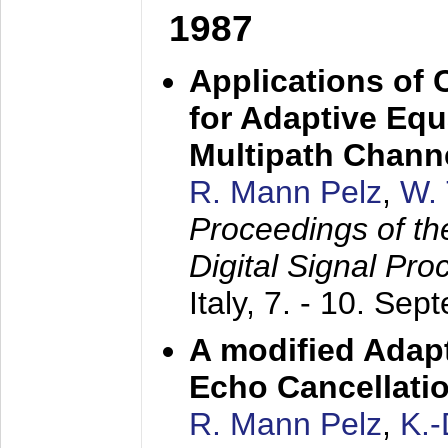
1987
Applications of
for Adaptive Equ
Multipath Chann
R. Mann Pelz
,
W. 
Proceedings of th
Digital Signal Pr
Italy,
7. - 10. Sep
A modified Adapt
Echo Cancellati
R. Mann Pelz
,
K.