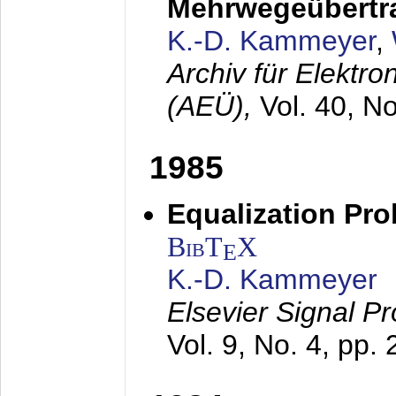
Mehrwegeübertr
K.-D. Kammeyer
,
Archiv für Elektr
(AEÜ),
Vol. 40, N
1985
Equalization Pro
BibT
X
E
K.-D. Kammeyer
Elsevier Signal P
Vol. 9, No. 4, pp.