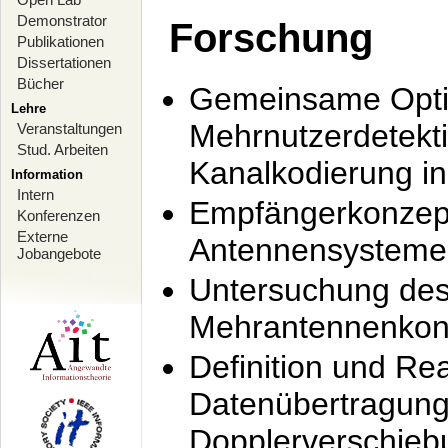
Demonstrator
Forschung
Publikationen
Dissertationen
Bücher
Gemeinsame Opti
Lehre
Mehrnutzerdetekti
Veranstaltungen
Stud. Arbeiten
Kanalkodierung 
Information
Intern
Empfängerkonzept
Konferenzen
Externe
Antennensysteme
Jobangebote
Untersuchung de
Mehrantennenkonz
Definition und Re
Datenübertragung
Dopplerverschie