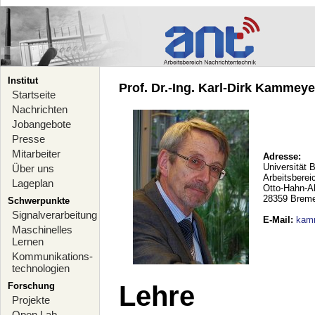
Institut
Prof. Dr.-Ing. Karl-Dirk Kammeyer
Startseite
Nachrichten
Jobangebote
Presse
Mitarbeiter
Adresse:
Universität 
Über uns
Arbeitsberei
Lageplan
Otto-Hahn-A
28359 Brem
Schwerpunkte
Signalverarbeitung
E-Mail
:
kam
Maschinelles
Lernen
Kommunikations-
technologien
Forschung
Lehre
Projekte
Open Lab