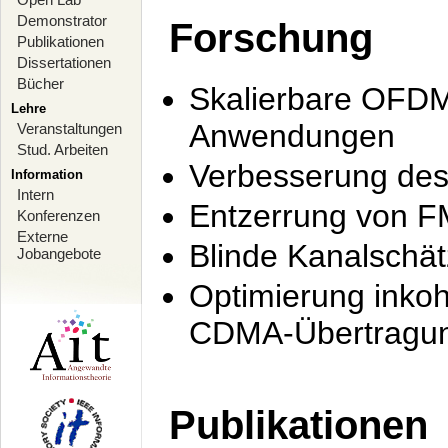
Demonstrator
Forschung
Publikationen
Dissertationen
Bücher
Skalierbare OFDM-
Lehre
Anwendungen
Veranstaltungen
Stud. Arbeiten
Verbesserung de
Information
Intern
Entzerrung von F
Konferenzen
Externe
Blinde Kanalschä
Jobangebote
Optimierung inko
CDMA-Übertragung
Publikationen