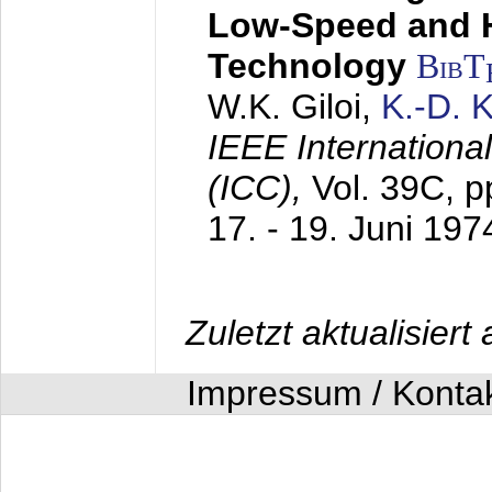
Low-Speed and 
Technology
BibT
W.K. Giloi,
K.-D.
IEEE Internation
(ICC),
Vol. 39C, p
17. - 19. Juni 197
Zuletzt aktualisier
Impressum / Konta