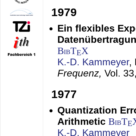
1979
Ein flexibles Ex
Datenübertragung
BibT
X
E
K.-D. Kammeyer
,
Frequenz,
Vol. 33
1977
Quantization Err
Arithmetic
BibT
E
K.-D. Kammeyer