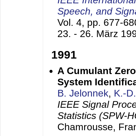
IEEE Internationa
Speech, and Sign
Vol. 4, pp. 677-6
23. - 26. März 19
1991
A Cumulant Zero
System Identific
B. Jelonnek
,
K.-D
IEEE Signal Proc
Statistics (SPW-
Chamrousse, Fra