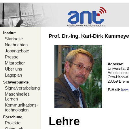
Institut
Prof. Dr.-Ing. Karl-Dirk Kammeyer
Startseite
Nachrichten
Jobangebote
Presse
Mitarbeiter
Adresse:
Universität 
Über uns
Arbeitsberei
Lageplan
Otto-Hahn-A
28359 Brem
Schwerpunkte
Signalverarbeitung
E-Mail
:
kam
Maschinelles
Lernen
Kommunikations-
technologien
Forschung
Lehre
Projekte
Open Lab