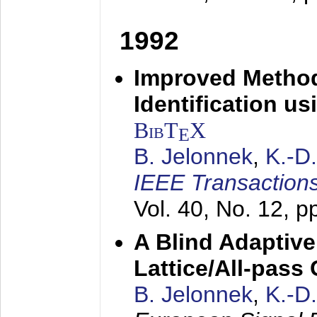
1992
Improved Method
Identification us
BibT
X
E
B. Jelonnek
,
K.-D
IEEE Transactions
Vol. 40, No. 12, 
A Blind Adaptive
Lattice/All-pass
B. Jelonnek
,
K.-D