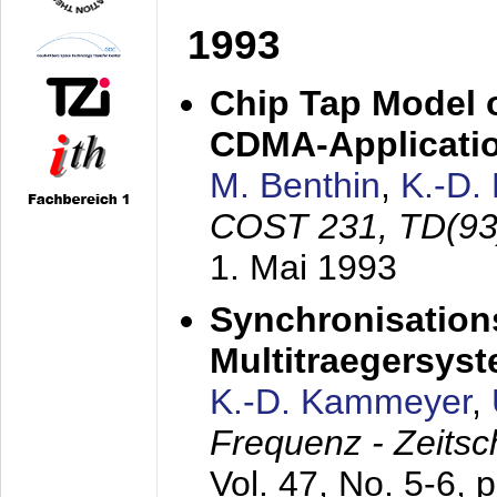
1993
Chip Tap Model o
CDMA-Applicati
M. Benthin
,
K.-D.
COST 231, TD(93
1. Mai 1993
Synchronisations
Multitraegersys
K.-D. Kammeyer
,
Frequenz - Zeitsc
Vol. 47, No. 5-6, 