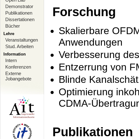
Demonstrator
Forschung
Publikationen
Dissertationen
Bücher
Skalierbare OFDM-
Lehre
Anwendungen
Veranstaltungen
Stud. Arbeiten
Verbesserung de
Information
Intern
Entzerrung von F
Konferenzen
Externe
Blinde Kanalschä
Jobangebote
Optimierung inko
CDMA-Übertragung
Publikationen