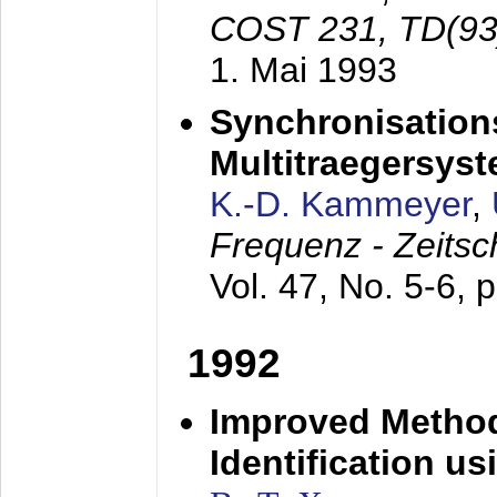
COST 231, TD(93
1. Mai 1993
Synchronisations
Multitraegersys
K.-D. Kammeyer
,
Frequenz - Zeitsc
Vol. 47, No. 5-6, 
1992
Improved Method
Identification us