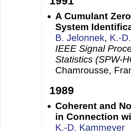
1991
A Cumulant Zero
System Identific
B. Jelonnek
,
K.-D
IEEE Signal Proc
Statistics (SPW-
Chamrousse, Fra
1989
Coherent and N
in Connection wi
K.-D. Kammeyer