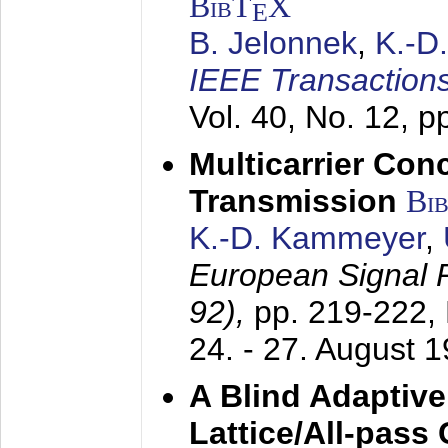
BibT
X
E
B. Jelonnek
,
K.-D
IEEE Transactions
Vol. 40, No. 12, 
Multicarrier Conc
Transmission
Bi
K.-D. Kammeyer
,
European Signal
92),
pp. 219-222,
24. - 27. August 
A Blind Adaptive
Lattice/All-pass