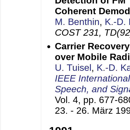
Detection of FM 
Coherent Demod
M. Benthin
,
K.-D.
COST 231, TD(92
Carrier Recovery
over Mobile Rad
U. Tuisel
,
K.-D. 
IEEE Internationa
Speech, and Sign
Vol. 4, pp. 677-6
23. - 26. März 19