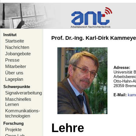
Institut
Prof. Dr.-Ing. Karl-Dirk Kammeyer
Startseite
Nachrichten
Jobangebote
Presse
Mitarbeiter
Adresse:
Universität 
Über uns
Arbeitsberei
Lageplan
Otto-Hahn-A
28359 Brem
Schwerpunkte
Signalverarbeitung
E-Mail
:
kam
Maschinelles
Lernen
Kommunikations-
technologien
Forschung
Lehre
Projekte
Open Lab