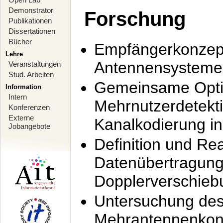
Demonstrator
Forschung
Publikationen
Dissertationen
Bücher
Empfängerkonzept
Lehre
Antennensysteme
Veranstaltungen
Stud. Arbeiten
Gemeinsame Opti
Information
Intern
Mehrnutzerdetekti
Konferenzen
Externe
Kanalkodierung 
Jobangebote
Definition und Re
Datenübertragung
Dopplerverschie
Untersuchung de
Mehrantennenkonz