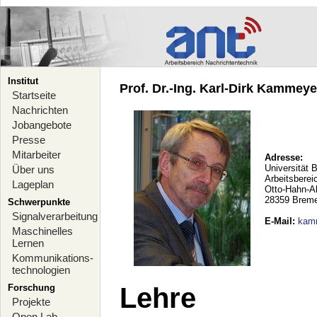
Institut
Prof. Dr.-Ing. Karl-Dirk Kammeyer
Startseite
Nachrichten
Jobangebote
Presse
Mitarbeiter
Adresse:
Universität 
Über uns
Arbeitsberei
Lageplan
Otto-Hahn-A
28359 Brem
Schwerpunkte
Signalverarbeitung
E-Mail
:
kam
Maschinelles
Lernen
Kommunikations-
technologien
Forschung
Lehre
Projekte
Open Lab