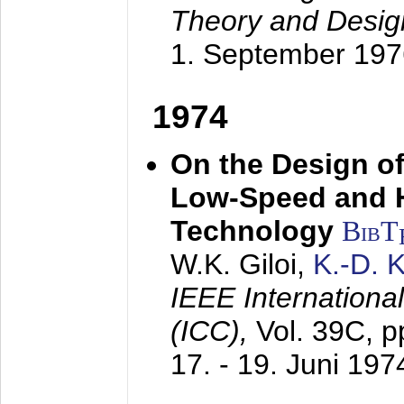
Theory and Desig
1. September 197
1974
On the Design of
Low-Speed and 
Technology
BibT
W.K. Giloi,
K.-D.
IEEE Internation
(ICC),
Vol. 39C, p
17. - 19. Juni 197