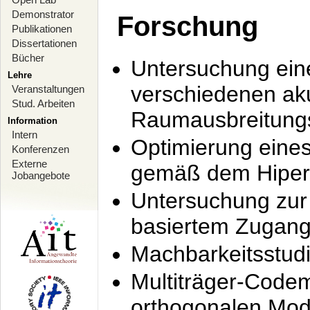
Demonstrator
Forschung
Publikationen
Dissertationen
Bücher
Untersuchung ein
Lehre
verschiedenen ak
Veranstaltungen
Stud. Arbeiten
Raumausbreitung
Information
Intern
Optimierung ein
Konferenzen
Externe
gemäß dem Hiperl
Jobangebote
Untersuchung zur 
basiertem Zugan
Machbarkeitsstud
Multiträger-Codem
orthogonalen Mod