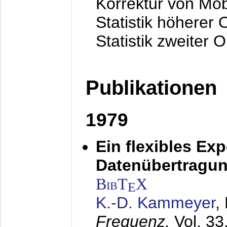
Korrektur von Mo
Statistik höherer
Statistik zweiter 
Publikationen
1979
Ein flexibles Ex
Datenübertragung
BibT
X
E
K.-D. Kammeyer
,
Frequenz,
Vol. 33