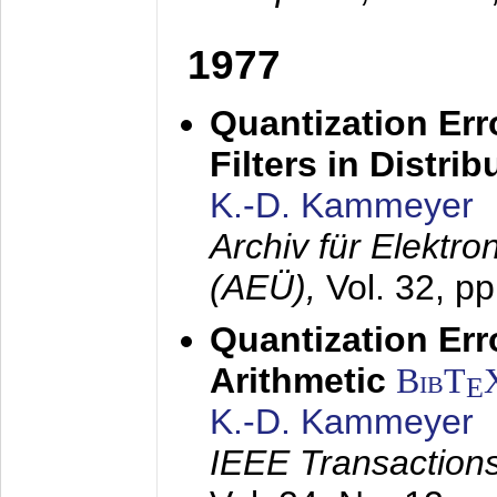
1977
Quantization Err
Filters in Distri
K.-D. Kammeyer
Archiv für Elektr
(AEÜ),
Vol. 32, p
Quantization Err
Arithmetic
BibT
E
K.-D. Kammeyer
IEEE Transactions