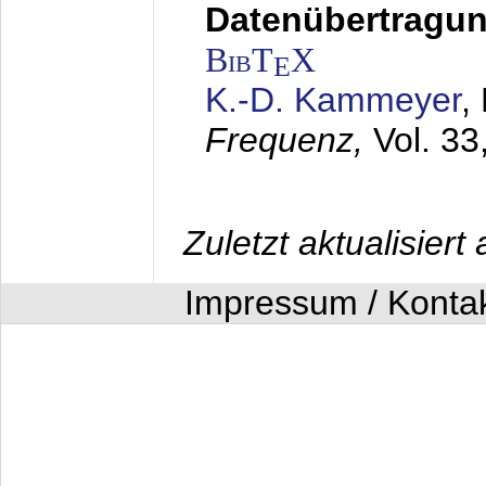
Datenübertragung
BibT
X
E
K.-D. Kammeyer
,
Frequenz,
Vol. 33
Zuletzt aktualisier
Impressum / Konta