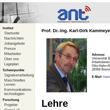
Institut
Prof. Dr.-Ing. Karl-Dirk Kammeyer
Startseite
Nachrichten
Jobangebote
Presse
Mitarbeiter
Adresse:
Universität 
Über uns
Arbeitsberei
Lageplan
Otto-Hahn-A
28359 Brem
Schwerpunkte
Signalverarbeitung
E-Mail
:
kam
Maschinelles
Lernen
Kommunikations-
technologien
Forschung
Lehre
Projekte
Open Lab