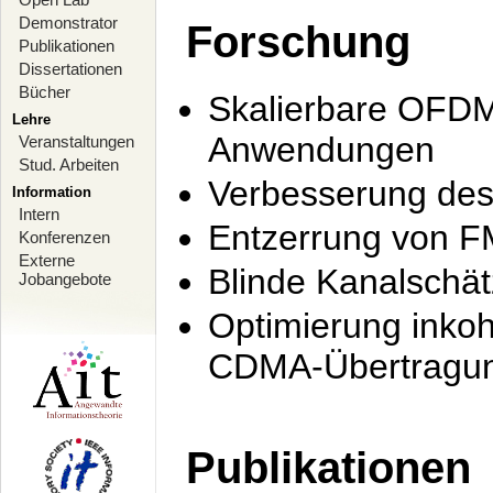
Demonstrator
Forschung
Publikationen
Dissertationen
Bücher
Skalierbare OFDM-
Lehre
Anwendungen
Veranstaltungen
Stud. Arbeiten
Verbesserung de
Information
Intern
Entzerrung von F
Konferenzen
Externe
Blinde Kanalschä
Jobangebote
Optimierung inko
CDMA-Übertragung
Publikationen