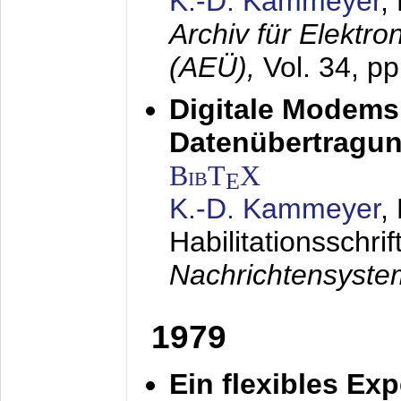
K.-D. Kammeyer
,
Archiv für Elektr
(AEÜ),
Vol. 34, p
Digitale Modems
Datenübertragun
BibT
X
E
K.-D. Kammeyer
,
Habilitationsschrif
Nachrichtensyst
1979
Ein flexibles Ex