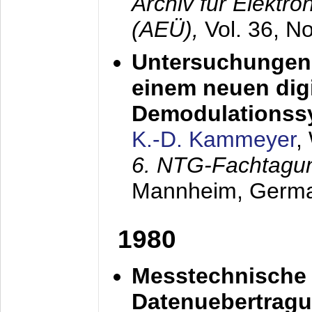
Archiv für Elektr
(AEÜ),
Vol. 36, N
Untersuchungen 
einem neuen dig
Demodulationss
K.-D. Kammeyer
,
6. NTG-Fachtagu
Mannheim, Germ
1980
Messtechnische
Datenuebertragu