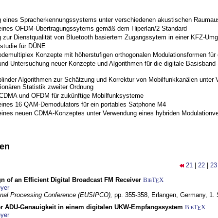
 eines Spracherkennungssystems unter verschiedenen akustischen Raumau
 eines OFDM-Übertragungssytems gemäß dem Hiperlan/2 Standard
 zur Dienstqualität von Bluetooth basiertem Zugangssytem in einer KFZ-Um
studie für DÜNE
odemultiplex Konzepte mit höherstufigen orthogonalen Modulationsformen für
nd Untersuchung neuer Konzepte und Algorithmen für die digitale Basisband-S
blinder Algorithmen zur Schätzung und Korrektur von Mobilfunkkanälen unter 
ionären Statistik zweiter Ordnung
 CDMA und OFDM für zukünftige Mobilfunksysteme
eines 16 QAM-Demodulators für ein portables Satphone M4
eines neuen CDMA-Konzeptes unter Verwendung eines hybriden Modulationve
nen
21
|
22
|
23
n of an Efficient Digital Broadcast FM Receiver
BibT
X
E
yer
gnal Processing Conference (EUSIPCO),
pp. 355-358,
Erlangen, Germany,
1.
r ADU-Genauigkeit in einem digitalen UKW-Empfangssystem
BibT
X
E
yer