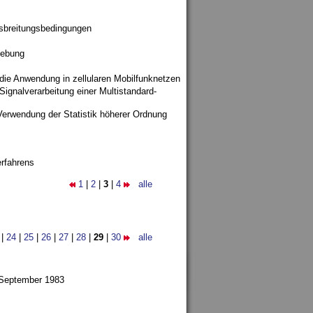
sbreitungsbedingungen
gebung
 die Anwendung in zellularen Mobilfunknetzen
ignalverarbeitung einer Multistandard-
Verwendung der Statistik höherer Ordnung
rfahrens
1
|
2
|
3
|
4
alle
|
24
|
25
|
26
|
27
|
28
|
29
|
30
alle
 September 1983