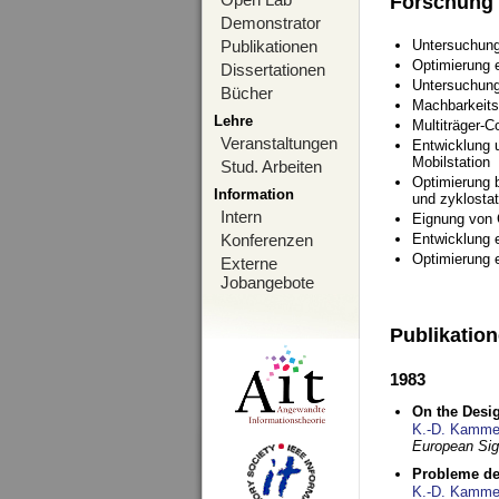
Forschung
Demonstrator
Publikationen
Untersuchung
Optimierung
Dissertationen
Untersuchung
Bücher
Machbarkeits
Lehre
Multiträger-C
Veranstaltungen
Entwicklung u
Mobilstation
Stud. Arbeiten
Optimierung 
Information
und zyklostat
Intern
Eignung von
Konferenzen
Entwicklung 
Optimierung 
Externe
Jobangebote
Publikatio
1983
On the Desig
K.-D. Kamme
European Si
Probleme de
K.-D. Kamme