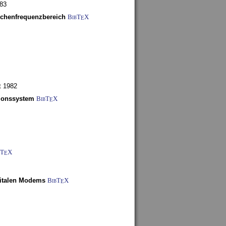
983
schenfrequenzbereich
BibT
X
E
t 1982
tionssystem
BibT
X
E
bT
X
E
gitalen Modems
BibT
X
E