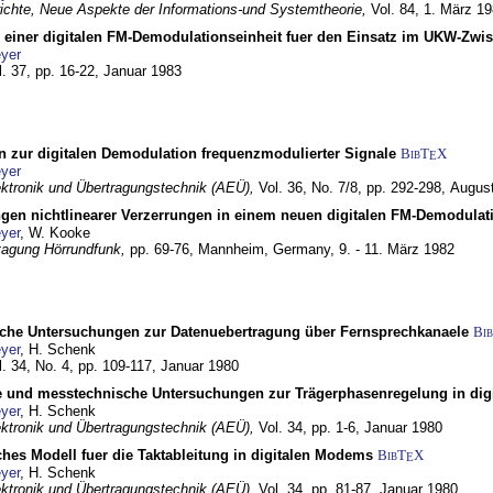
chte, Neue Aspekte der Informations-und Systemtheorie,
Vol. 84,
1. März 1
g einer digitalen FM-Demodulationseinheit fuer den Einsatz im UKW-Zwi
yer
l. 37, pp. 16-22,
Januar 1983
n zur digitalen Demodulation frequenzmodulierter Signale
BibT
X
E
yer
lektronik und Übertragungstechnik (AEÜ),
Vol. 36, No. 7/8, pp. 292-298,
Augus
gen nichtlinearer Verzerrungen in einem neuen digitalen FM-Demodula
yer
, W. Kooke
tagung Hörrundfunk,
pp. 69-76,
Mannheim, Germany,
9. - 11. März 1982
che Untersuchungen zur Datenuebertragung über Fernsprechkanaele
Bi
yer
, H. Schenk
l. 34, No. 4, pp. 109-117,
Januar 1980
e und messtechnische Untersuchungen zur Trägerphasenregelung in di
yer
, H. Schenk
lektronik und Übertragungstechnik (AEÜ),
Vol. 34, pp. 1-6,
Januar 1980
ches Modell fuer die Taktableitung in digitalen Modems
BibT
X
E
yer
, H. Schenk
lektronik und Übertragungstechnik (AEÜ),
Vol. 34, pp. 81-87,
Januar 1980