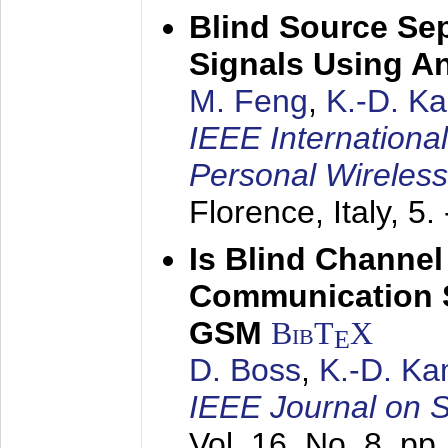
Blind Source Se
Signals Using A
M. Feng
,
K.-D. K
IEEE Internationa
Personal Wireles
Florence, Italy,
5.
Is Blind Channel
Communication 
GSM
BibT
X
E
D. Boss
,
K.-D. K
IEEE Journal on 
Vol. 16, No. 8, p