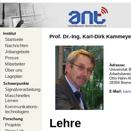
Institut
Prof. Dr.-Ing. Karl-Dirk Kammeyer
Startseite
Nachrichten
Jobangebote
Presse
Mitarbeiter
Adresse:
Universität 
Über uns
Arbeitsberei
Lageplan
Otto-Hahn-A
28359 Brem
Schwerpunkte
Signalverarbeitung
E-Mail
:
kam
Maschinelles
Lernen
Kommunikations-
technologien
Forschung
Lehre
Projekte
Open Lab