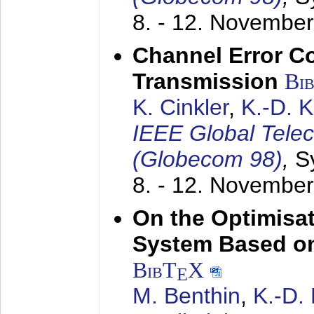
8. - 12. Novembe
Channel Error C
Transmission
Bi
K. Cinkler
,
K.-D. 
IEEE Global Tele
(Globecom 98)
,
S
8. - 12. Novembe
On the Optimisa
System Based on
BibT
X
E
M. Benthin
,
K.-D.