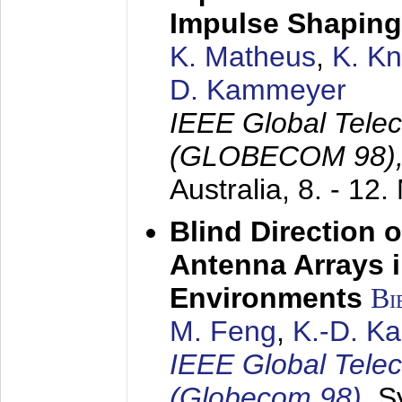
Impulse Shaping
K. Matheus
,
K. K
D. Kammeyer
IEEE Global Tele
(GLOBECOM 98)
Australia,
8. - 12
Blind Direction o
Antenna Arrays 
Environments
Bi
M. Feng
,
K.-D. K
IEEE Global Tele
(Globecom 98)
,
S