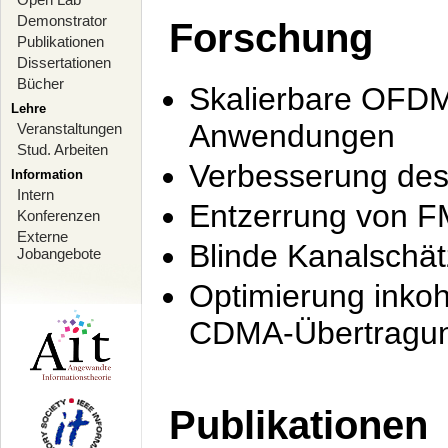
Demonstrator
Forschung
Publikationen
Dissertationen
Bücher
Skalierbare OFDM-
Lehre
Anwendungen
Veranstaltungen
Stud. Arbeiten
Verbesserung de
Information
Intern
Entzerrung von F
Konferenzen
Externe
Blinde Kanalschä
Jobangebote
Optimierung inko
CDMA-Übertragung
Publikationen