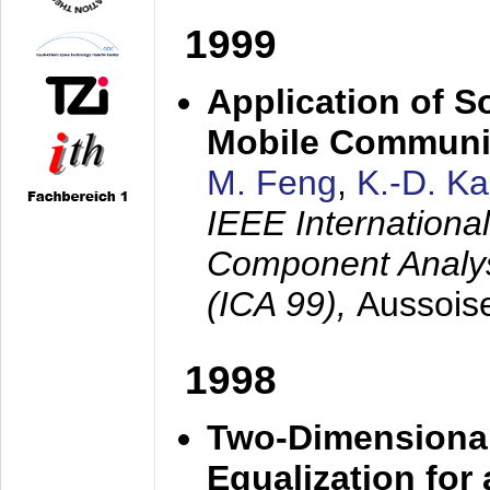
1999
Application of S
Mobile Communi
M. Feng
,
K.-D. K
IEEE Internation
Component Analysi
(ICA 99),
Aussois
1998
Two-Dimensional
Equalization for 