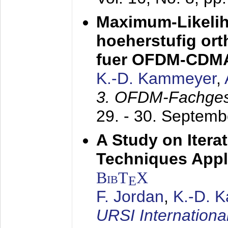
Maximum-Likeli
hoeherstufig or
fuer OFDM-CDM
K.-D. Kammeyer
,
3. OFDM-Fachge
29. - 30. Septem
A Study on Itera
Techniques Appl
BibT
X
E
F. Jordan
,
K.-D. 
URSI Internation