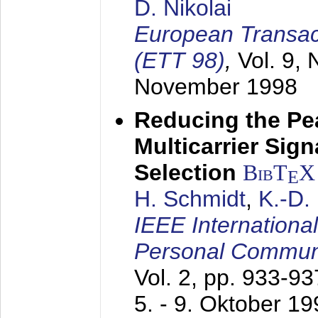
D. Nikolai
European Transac
(ETT 98)
,
Vol. 9, 
November 1998
Reducing the Pe
Multicarrier Sig
Selection
BibT
X
E
H. Schmidt
,
K.-D
IEEE Internationa
Personal Commun
Vol. 2, pp. 933-9
5. - 9. Oktober 1