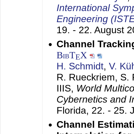
International Sym
Engineering (IST
19. - 22. August 
Channel Trackin
BibT
X
E
H. Schmidt
,
V. Kü
R. Rueckriem, S. 
IIIS,
World Multic
Cybernetics and I
Florida,
22. - 25. 
Channel Estimati