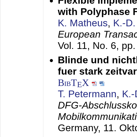
Flexible Impleme
with Polyphase F
K. Matheus
,
K.-D
European Transac
Vol. 11, No. 6, pp
Blinde und nich
fuer stark zeitv
BibT
X
E
T. Petermann
,
K.
DFG-Abschlussko
Mobilkommunikat
Germany,
11. Okt