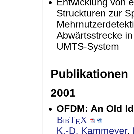
Entwicklung von e
Struckturen zur 
Mehrnutzerdetekti
Abwärtsstrecke i
UMTS-System
Publikationen
2001
OFDM: An Old Id
BibT
X
E
K.-D. Kammeyer
,