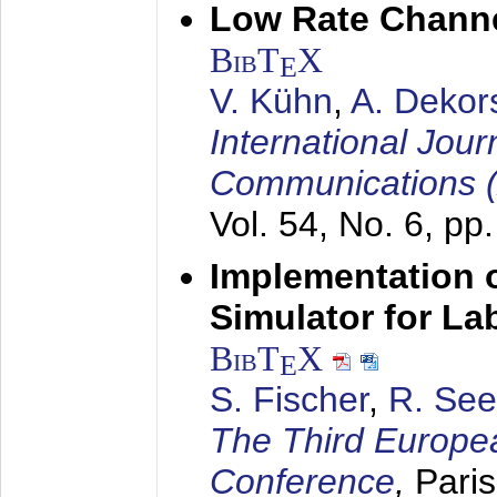
Low Rate Chann
BibT
X
E
V. Kühn
,
A. Dekor
International Jour
Communications 
Vol. 54, No. 6, pp
Implementation o
Simulator for L
BibT
X
E
S. Fischer
,
R. See
The Third Europe
Conference
,
Paris