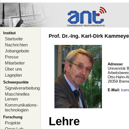
Institut
Prof. Dr.-Ing. Karl-Dirk Kammeyer
Startseite
Nachrichten
Jobangebote
Presse
Mitarbeiter
Adresse:
Universität 
Über uns
Arbeitsberei
Lageplan
Otto-Hahn-A
28359 Brem
Schwerpunkte
Signalverarbeitung
E-Mail
:
kam
Maschinelles
Lernen
Kommunikations-
technologien
Forschung
Lehre
Projekte
Open Lab