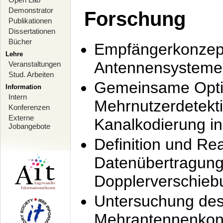
Demonstrator
Forschung
Publikationen
Dissertationen
Bücher
Empfängerkonzept
Lehre
Antennensysteme
Veranstaltungen
Stud. Arbeiten
Gemeinsame Opti
Information
Intern
Mehrnutzerdetekti
Konferenzen
Externe
Kanalkodierung 
Jobangebote
Definition und Re
Datenübertragung
Dopplerverschie
Untersuchung de
Mehrantennenkonz