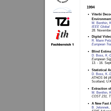
1994
Viterbi Deco
Environmen
M. Benthin
,
K
IEEE Global 
28. November
Digital Vid
R. Mann Pel
European Tra
Blind Estim
D. Boss
,
K.-
European Sig
13. - 16. Se
Statistical 
D. Boss
,
K.-
ATHOS 94 (AT
Scotland, U.
Extraction o
M. Benthin
,
K
COST 231, T
A New Fast 
B. Jelonnek
,