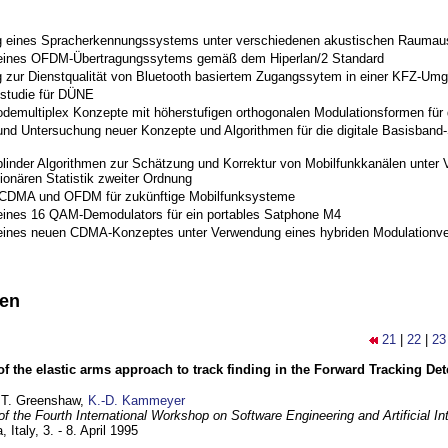
 eines Spracherkennungssystems unter verschiedenen akustischen Raumau
 eines OFDM-Übertragungssytems gemäß dem Hiperlan/2 Standard
 zur Dienstqualität von Bluetooth basiertem Zugangssytem in einer KFZ-Um
studie für DÜNE
odemultiplex Konzepte mit höherstufigen orthogonalen Modulationsformen für
nd Untersuchung neuer Konzepte und Algorithmen für die digitale Basisband-S
blinder Algorithmen zur Schätzung und Korrektur von Mobilfunkkanälen unter 
ionären Statistik zweiter Ordnung
 CDMA und OFDM für zukünftige Mobilfunksysteme
eines 16 QAM-Demodulators für ein portables Satphone M4
eines neuen CDMA-Konzeptes unter Verwendung eines hybriden Modulationve
nen
21
|
22
|
23
of the elastic arms approach to track finding in the Forward Tracking D
 T. Greenshaw,
K.-D. Kammeyer
f the Fourth International Workshop on Software Engineering and Artificial In
, Italy,
3. - 8. April 1995