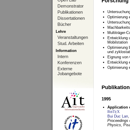
Forschung
Demonstrator
Publikationen
Untersuchung
Optimierung
Dissertationen
Untersuchung
Bücher
Machbarkeits
Lehre
Multiträger-C
Veranstaltungen
Entwicklung u
Mobilstation
Stud. Arbeiten
Optimierung 
Information
und zyklostat
Intern
Eignung von
Konferenzen
Entwicklung 
Optimierung 
Externe
Jobangebote
Publikatio
1995
Application 
BibT
X
E
Bui Duc Lan
,
Proceedings o
Physics,
Pisa