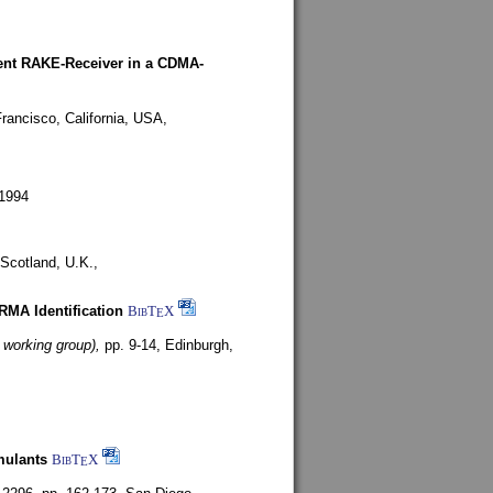
rent RAKE-Receiver in a CDMA-
rancisco, California, USA,
1994
Scotland, U.K.,
ARMA Identification
BibT
X
E
 working group),
pp. 9-14,
Edinburgh,
mulants
BibT
X
E