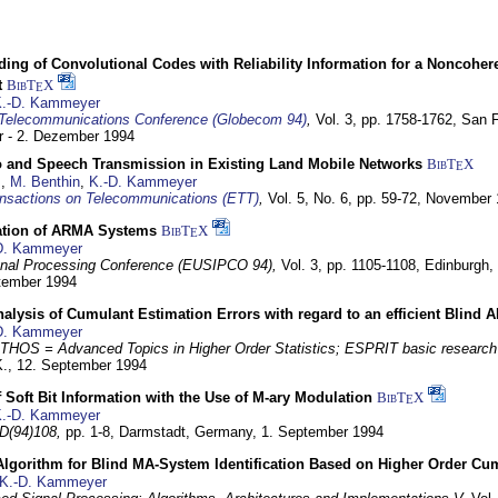
ding of Convolutional Codes with Reliability Information for a Noncohe
t
BibT
X
E
.-D. Kammeyer
Telecommunications Conference (Globecom 94)
,
Vol. 3, pp. 1758-1762,
San F
 - 2. Dezember 1994
eo and Speech Transmission in Existing Land Mobile Networks
BibT
X
E
z
,
M. Benthin
,
K.-D. Kammeyer
nsactions on Telecommunications (ETT)
,
Vol. 5, No. 6, pp. 59-72,
November 
ation of ARMA Systems
BibT
X
E
D. Kammeyer
nal Processing Conference (EUSIPCO 94),
Vol. 3, pp. 1105-1108,
Edinburgh, 
ptember 1994
Analysis of Cumulant Estimation Errors with regard to an efficient Blind 
D. Kammeyer
HOS = Advanced Topics in Higher Order Statistics; ESPRIT basic research
K.,
12. September 1994
f Soft Bit Information with the Use of M-ary Modulation
BibT
X
E
.-D. Kammeyer
D(94)108,
pp. 1-8,
Darmstadt, Germany,
1. September 1994
Algorithm for Blind MA-System Identification Based on Higher Order Cu
K.-D. Kammeyer