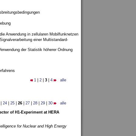
sbreitungsbedingungen
gebung
 die Anwendung in zellularen Mobilfunknetzen
ignalverarbeitung einer Multistandard-
Verwendung der Statistik höherer Ordnung
rfahrens
1
|
2
|
3
|
4
alle
|
24
|
25
|
26
|
27
|
28
|
29
|
30
alle
etector of H1-Experiment at HERA
telligence for Nuclear and High Energy