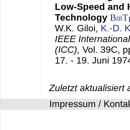
Low-Speed and 
Technology
BibT
W.K. Giloi,
K.-D.
IEEE Internation
(ICC),
Vol. 39C, p
17. - 19. Juni 197
Zuletzt aktualisier
Impressum / Konta