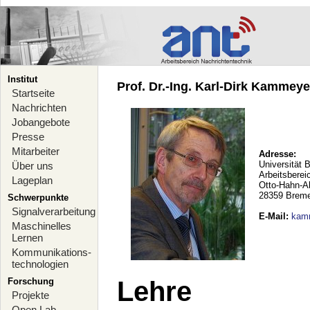
Institut
Prof. Dr.-Ing. Karl-Dirk Kammeyer
Startseite
Nachrichten
Jobangebote
Presse
Mitarbeiter
Adresse:
Universität 
Über uns
Arbeitsberei
Lageplan
Otto-Hahn-A
28359 Brem
Schwerpunkte
Signalverarbeitung
E-Mail
:
kam
Maschinelles
Lernen
Kommunikations-
technologien
Forschung
Lehre
Projekte
Open Lab