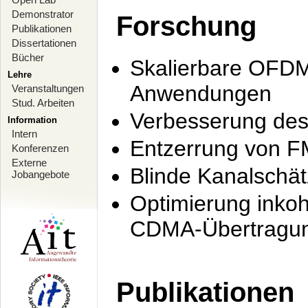
Demonstrator
Forschung
Publikationen
Dissertationen
Bücher
Skalierbare OFDM-
Lehre
Anwendungen
Veranstaltungen
Stud. Arbeiten
Verbesserung de
Information
Intern
Entzerrung von F
Konferenzen
Externe
Blinde Kanalschä
Jobangebote
Optimierung inko
CDMA-Übertragung
Publikationen