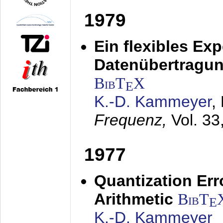
1979
Ein flexibles Ex
Datenübertragung
BibT
X
E
K.-D. Kammeyer
,
Frequenz,
Vol. 33
1977
Quantization Err
Arithmetic
BibT
E
K.-D. Kammeyer