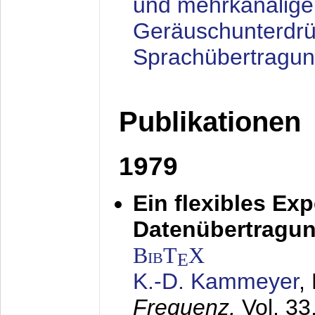
und mehrkanalige
Geräuschunterdrü
Sprachübertragu
Publikationen
1979
Ein flexibles Ex
Datenübertragung
BibT
X
E
K.-D. Kammeyer
,
Frequenz,
Vol. 33