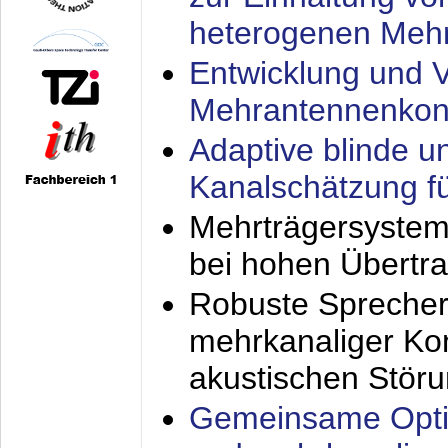
heterogenen Meh
Entwicklung und V
Mehrantennenkon
Adaptive blinde u
Kanalschätzung f
Mehrträgersystem
bei hohen Übertr
Robuste Sprecher
mehrkanaliger Ko
akustischen Stör
Gemeinsame Opti