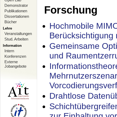
Demonstrator
Forschung
Publikationen
Dissertationen
Bücher
Hochmobile MIMO
Lehre
Berücksichtigung 
Veranstaltungen
Stud. Arbeiten
Gemeinsame Opti
Information
Intern
und Raumentzerru
Konferenzen
Externe
Informationstheor
Jobangebote
Mehrnutzerszenar
Vorcodierungsverf
Drahtlose Datenü
Schichtübergrei
zur Einhaltung vo