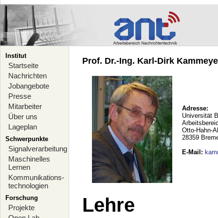
Institut
Prof. Dr.-Ing. Karl-Dirk Kammeyer
Startseite
Nachrichten
Jobangebote
Presse
Mitarbeiter
Adresse:
Universität 
Über uns
Arbeitsberei
Lageplan
Otto-Hahn-A
28359 Brem
Schwerpunkte
Signalverarbeitung
E-Mail
:
kam
Maschinelles
Lernen
Kommunikations-
technologien
Forschung
Lehre
Projekte
Open Lab