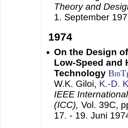
Theory and Desig
1. September 197
1974
On the Design of
Low-Speed and 
Technology
BibT
W.K. Giloi,
K.-D.
IEEE Internation
(ICC),
Vol. 39C, p
17. - 19. Juni 197