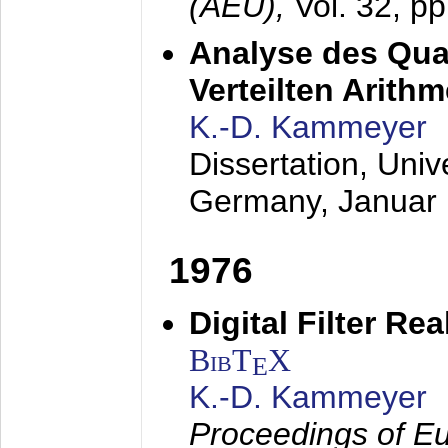
(AEÜ),
Vol. 32, p
Analyse des Quan
Verteilten Arithm
K.-D. Kammeyer
Dissertation, Univ
Germany,
Januar
1976
Digital Filter Re
BibT
X
E
K.-D. Kammeyer
Proceedings of Eu