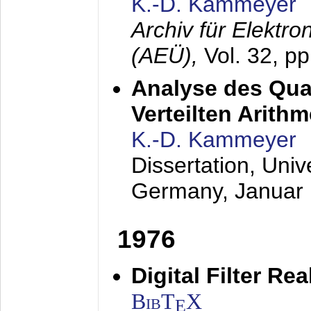
K.-D. Kammeyer
Archiv für Elektr
(AEÜ),
Vol. 32, p
Analyse des Quan
Verteilten Arithm
K.-D. Kammeyer
Dissertation, Univ
Germany,
Januar
1976
Digital Filter Re
BibT
X
E