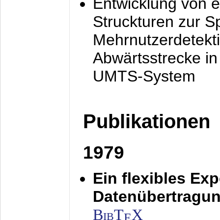
Entwicklung von e
Struckturen zur 
Mehrnutzerdetekti
Abwärtsstrecke i
UMTS-System
Publikationen
1979
Ein flexibles Ex
Datenübertragung
BibT
X
E