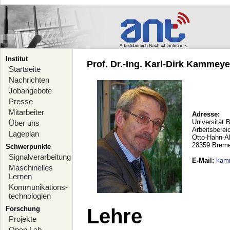
Institut
Prof. Dr.-Ing. Karl-Dirk Kammeyer
Startseite
Nachrichten
Jobangebote
Presse
Mitarbeiter
Adresse:
Universität 
Über uns
Arbeitsberei
Lageplan
Otto-Hahn-A
28359 Brem
Schwerpunkte
Signalverarbeitung
E-Mail
:
kam
Maschinelles
Lernen
Kommunikations-
technologien
Forschung
Lehre
Projekte
Open Lab