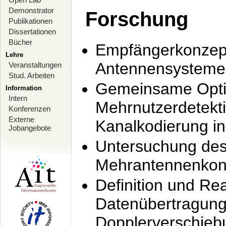
Demonstrator
Forschung
Publikationen
Dissertationen
Bücher
Empfängerkonzept
Lehre
Antennensysteme
Veranstaltungen
Stud. Arbeiten
Gemeinsame Opti
Information
Intern
Mehrnutzerdetekti
Konferenzen
Externe
Kanalkodierung 
Jobangebote
Untersuchung de
Mehrantennenkonz
Definition und Re
Datenübertragung
Dopplerverschie