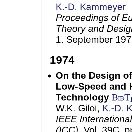
K.-D. Kammeyer
Proceedings of Eu
Theory and Desig
1. September 197
1974
On the Design of
Low-Speed and 
Technology
BibT
W.K. Giloi,
K.-D.
IEEE Internation
(ICC),
Vol. 39C, p