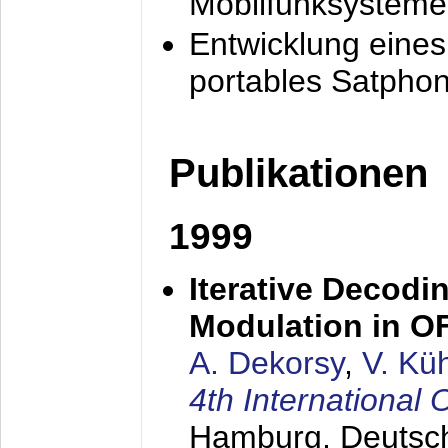
Mobilfunksysteme
Entwicklung eine
portables Satpho
Publikationen
1999
Iterative Decodi
Modulation in 
A. Dekorsy
,
V. Kü
4th Internationa
Hamburg, Deutsc