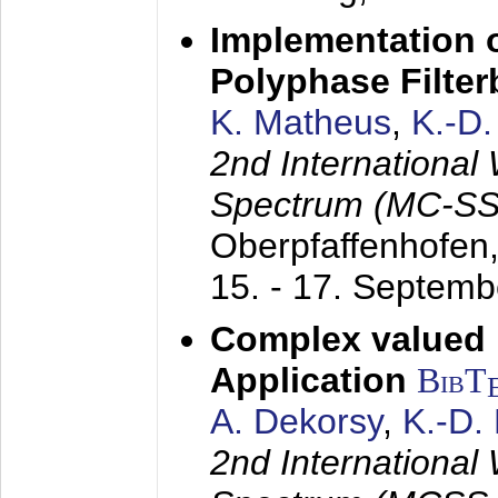
Implementation o
Polyphase Filte
K. Matheus
,
K.-D
2nd International
Spectrum (MC-SS 
Oberpfaffenhofen
15. - 17. Septem
Complex valued
Application
BibT
A. Dekorsy
,
K.-D.
2nd International