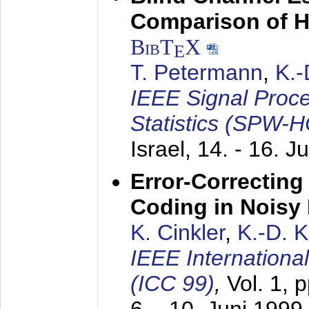
Comparison of 
BibT
X
E
T. Petermann
,
K.
IEEE Signal Proc
Statistics (SPW-
Israel,
14. - 16. J
Error-Correctin
Coding in Noisy
K. Cinkler
,
K.-D. 
IEEE Internation
(ICC 99)
,
Vol. 1, 