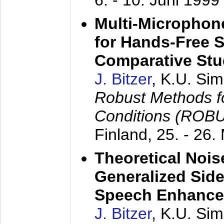
6. - 10. Juni 1999
Multi-Microphon
for Hands-Free 
Comparative St
J. Bitzer
, K.U. Si
Robust Methods f
Conditions (ROB
Finland,
25. - 26.
Theoretical Nois
Generalized Side
Speech Enhanc
J. Bitzer
, K.U. Si