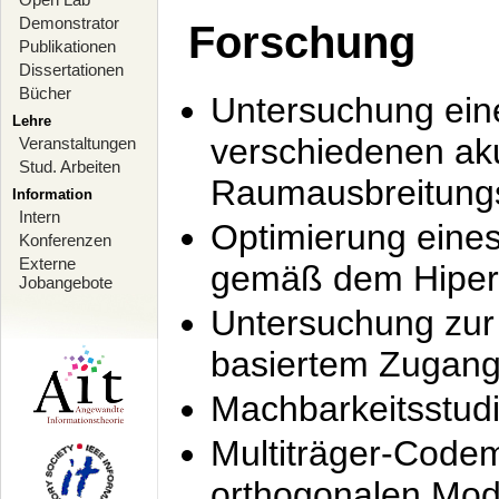
Demonstrator
Forschung
Publikationen
Dissertationen
Bücher
Untersuchung ein
Lehre
verschiedenen ak
Veranstaltungen
Stud. Arbeiten
Raumausbreitung
Information
Intern
Optimierung ein
Konferenzen
Externe
gemäß dem Hiperl
Jobangebote
Untersuchung zur 
basiertem Zugan
Machbarkeitsstud
Multiträger-Codem
orthogonalen Mod