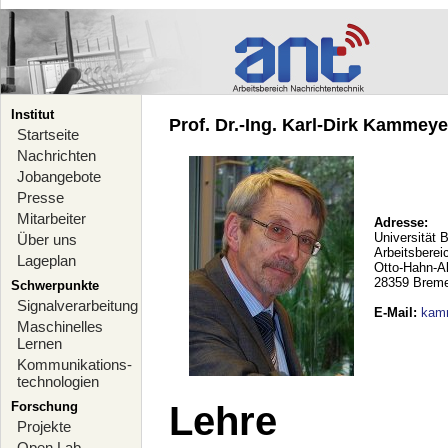
Institut
Prof. Dr.-Ing. Karl-Dirk Kammeyer
Startseite
Nachrichten
Jobangebote
Presse
Mitarbeiter
Adresse:
Universität 
Über uns
Arbeitsberei
Lageplan
Otto-Hahn-A
28359 Brem
Schwerpunkte
Signalverarbeitung
E-Mail
:
kam
Maschinelles
Lernen
Kommunikations-
technologien
Forschung
Lehre
Projekte
Open Lab