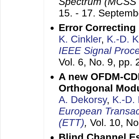
Spectrum (MCSS 
15. - 17. Septem
Error Correctin
K. Cinkler
,
K.-D. 
IEEE Signal Proce
Vol. 6, No. 9, pp.
A new OFDM-CDM
Orthogonal Modu
A. Dekorsy
,
K.-D.
European Transac
(ETT)
,
Vol. 10, No
Blind Channel E