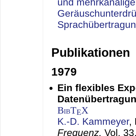
und mehrkanalige
Geräuschunterdrü
Sprachübertragu
Publikationen
1979
Ein flexibles Ex
Datenübertragung
BibT
X
E
K.-D. Kammeyer
,
Frequenz,
Vol. 33