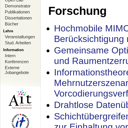
Demonstrator
Forschung
Publikationen
Dissertationen
Bücher
Hochmobile MIMO
Lehre
Berücksichtigung 
Veranstaltungen
Stud. Arbeiten
Gemeinsame Opti
Information
Intern
und Raumentzerru
Konferenzen
Externe
Informationstheor
Jobangebote
Mehrnutzerszenar
Vorcodierungsverf
Drahtlose Datenü
Schichtübergrei
zur Einhaltung vo