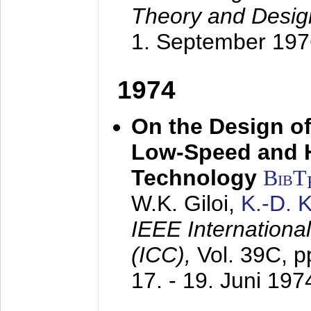
Theory and Desig
1. September 197
1974
On the Design of
Low-Speed and 
Technology
BibT
W.K. Giloi,
K.-D.
IEEE Internation
(ICC),
Vol. 39C, p
17. - 19. Juni 197