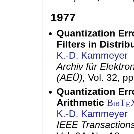
1977
Quantization Err
Filters in Distri
K.-D. Kammeyer
Archiv für Elektr
(AEÜ),
Vol. 32, p
Quantization Err
Arithmetic
BibT
E
K.-D. Kammeyer
IEEE Transactions