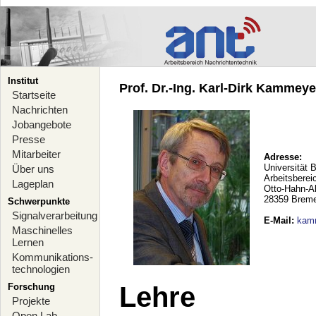
Institut
Prof. Dr.-Ing. Karl-Dirk Kammeyer
Startseite
Nachrichten
Jobangebote
Presse
Mitarbeiter
Adresse:
Universität 
Über uns
Arbeitsberei
Lageplan
Otto-Hahn-A
28359 Brem
Schwerpunkte
Signalverarbeitung
E-Mail
:
kam
Maschinelles
Lernen
Kommunikations-
technologien
Forschung
Lehre
Projekte
Open Lab