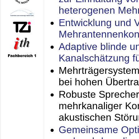
heterogenen Meh
Entwicklung und V
Mehrantennenkon
Adaptive blinde u
Kanalschätzung f
Mehrträgersystem
bei hohen Übertr
Robuste Sprecher
mehrkanaliger Ko
akustischen Stör
Gemeinsame Opti