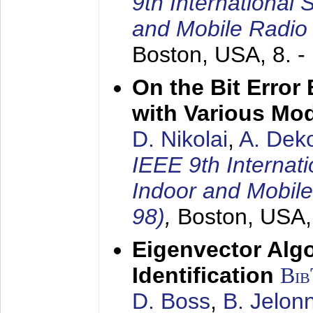
9th International
and Mobile Radio
Boston, USA,
8. 
On the Bit Erro
with Various Mo
D. Nikolai
,
A. Dek
IEEE 9th Internat
Indoor and Mobil
98)
,
Boston, USA
Eigenvector Alg
Identification
Bi
D. Boss
,
B. Jelon