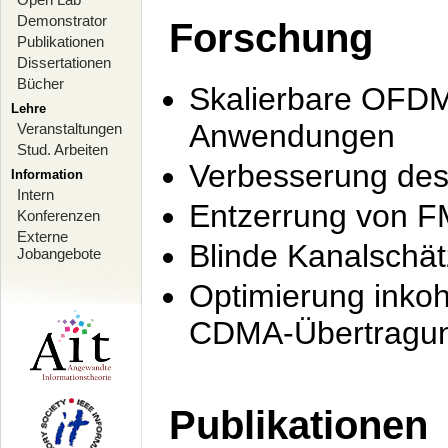
Demonstrator
Forschung
Publikationen
Dissertationen
Bücher
Skalierbare OFDM-
Lehre
Anwendungen
Veranstaltungen
Stud. Arbeiten
Verbesserung de
Information
Intern
Entzerrung von F
Konferenzen
Externe
Blinde Kanalschä
Jobangebote
Optimierung inko
CDMA-Übertragung
Publikationen