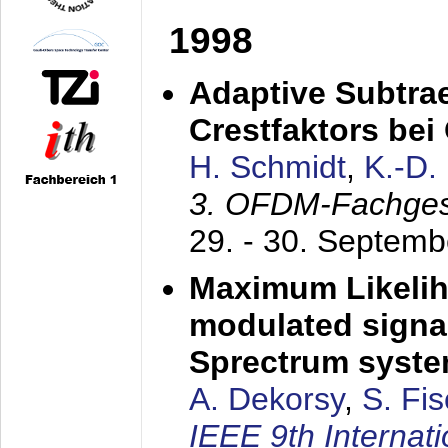
1998
Adaptive Subtra
Crestfaktors be
H. Schmidt
,
K.-D
3. OFDM-Fachge
29. - 30. Septem
Maximum Likelih
modulated signal
Sprectrum syst
A. Dekorsy
,
S. Fis
IEEE 9th Internat