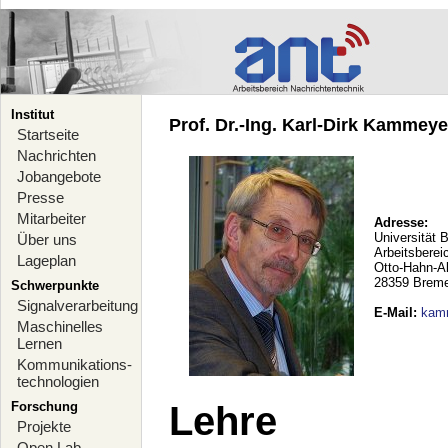
Institut
Prof. Dr.-Ing. Karl-Dirk Kammeyer
Startseite
Nachrichten
Jobangebote
Presse
Mitarbeiter
Adresse:
Universität 
Über uns
Arbeitsberei
Lageplan
Otto-Hahn-A
28359 Brem
Schwerpunkte
Signalverarbeitung
E-Mail
:
kam
Maschinelles
Lernen
Kommunikations-
technologien
Forschung
Lehre
Projekte
Open Lab