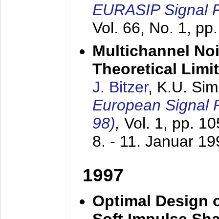
EURASIP Signal P
Vol. 66, No. 1, pp
Multichannel No
Theoretical Limi
J. Bitzer
, K.U. Si
European Signal
98)
,
Vol. 1, pp. 1
8. - 11. Januar 1
1997
Optimal Design o