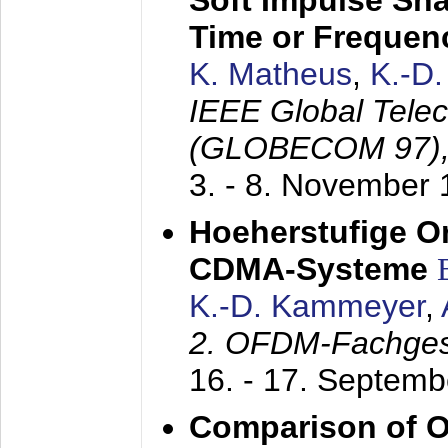
Soft Impulse Sha
Time or Frequenc
K. Matheus
,
K.-D
IEEE Global Tele
(GLOBECOM 97)
3. - 8. November
Hoeherstufige O
CDMA-Systeme
K.-D. Kammeyer
,
2. OFDM-Fachge
16. - 17. Septem
Comparison of O