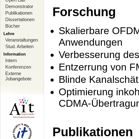
Demonstrator
Forschung
Publikationen
Dissertationen
Bücher
Skalierbare OFDM-
Lehre
Anwendungen
Veranstaltungen
Stud. Arbeiten
Verbesserung de
Information
Intern
Entzerrung von F
Konferenzen
Externe
Blinde Kanalschä
Jobangebote
Optimierung inko
CDMA-Übertragung
Publikationen