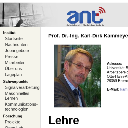
Institut
Prof. Dr.-Ing. Karl-Dirk Kammeyer
Startseite
Nachrichten
Jobangebote
Presse
Mitarbeiter
Adresse:
Universität 
Über uns
Arbeitsberei
Lageplan
Otto-Hahn-A
28359 Brem
Schwerpunkte
Signalverarbeitung
E-Mail
:
kam
Maschinelles
Lernen
Kommunikations-
technologien
Forschung
Lehre
Projekte
Open Lab