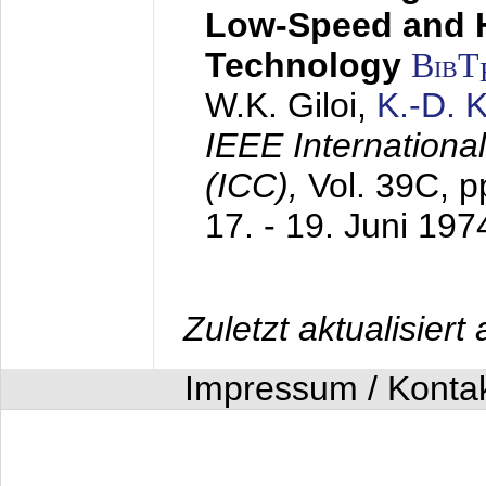
Low-Speed and 
Technology
BibT
W.K. Giloi,
K.-D.
IEEE Internation
(ICC),
Vol. 39C, p
17. - 19. Juni 197
Zuletzt aktualisier
Impressum / Konta