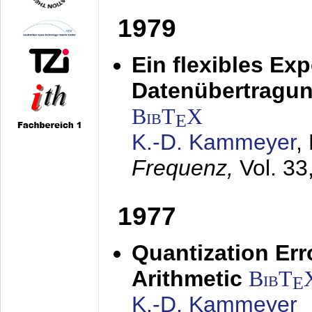
1979
Ein flexibles Ex
Datenübertragung
BibT
X
E
K.-D. Kammeyer
,
Frequenz,
Vol. 33
1977
Quantization Err
Arithmetic
BibT
E
K.-D. Kammeyer