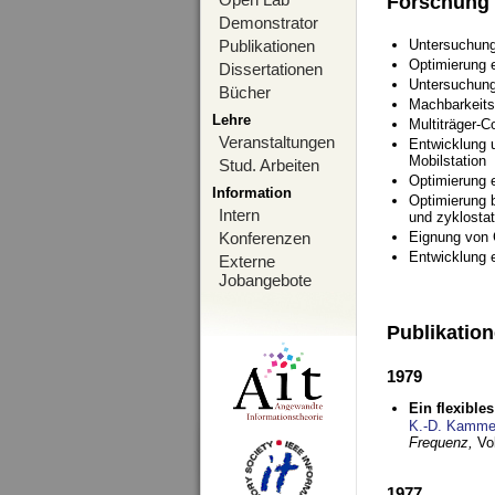
Forschung
Demonstrator
Publikationen
Untersuchung
Optimierung
Dissertationen
Untersuchung
Bücher
Machbarkeits
Lehre
Multiträger-C
Veranstaltungen
Entwicklung u
Mobilstation
Stud. Arbeiten
Optimierung 
Information
Optimierung 
Intern
und zyklostat
Konferenzen
Eignung von
Entwicklung 
Externe
Jobangebote
Publikatio
1979
Ein flexible
K.-D. Kamme
Frequenz,
Vo
1977