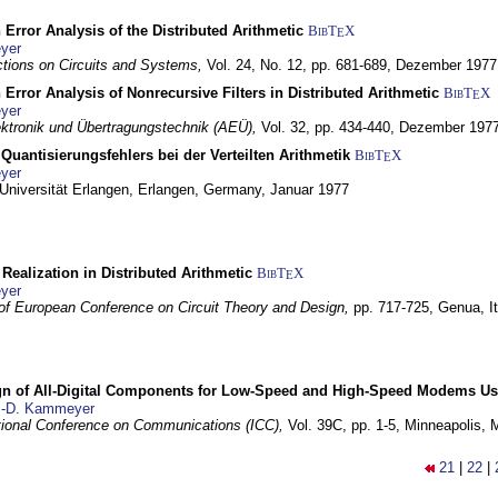
 Error Analysis of the Distributed Arithmetic
BibT
X
E
yer
tions on Circuits and Systems,
Vol. 24, No. 12, pp. 681-689,
Dezember 1977
 Error Analysis of Nonrecursive Filters in Distributed Arithmetic
BibT
X
E
yer
lektronik und Übertragungstechnik (AEÜ),
Vol. 32, pp. 434-440,
Dezember 197
Quantisierungsfehlers bei der Verteilten Arithmetik
BibT
X
E
yer
 Universität Erlangen,
Erlangen, Germany,
Januar 1977
r Realization in Distributed Arithmetic
BibT
X
E
yer
of European Conference on Circuit Theory and Design,
pp. 717-725,
Genua, It
gn of All-Digital Components for Low-Speed and High-Speed Modems 
.-D. Kammeyer
tional Conference on Communications (ICC),
Vol. 39C, pp. 1-5,
Minneapolis,
21
|
22
|