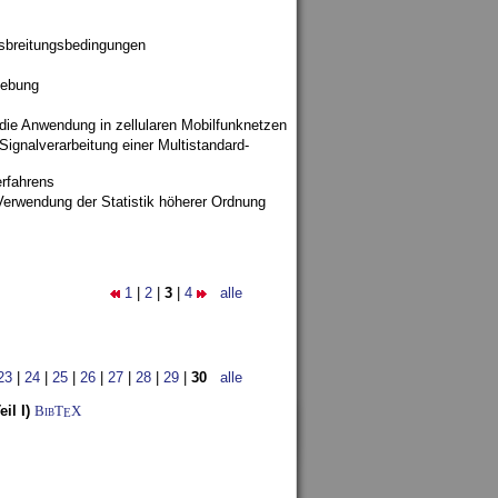
sbreitungsbedingungen
gebung
 die Anwendung in zellularen Mobilfunknetzen
ignalverarbeitung einer Multistandard-
rfahrens
Verwendung der Statistik höherer Ordnung
1
|
2
|
3
|
4
alle
23
|
24
|
25
|
26
|
27
|
28
|
29
|
30
alle
il I)
BibT
X
E