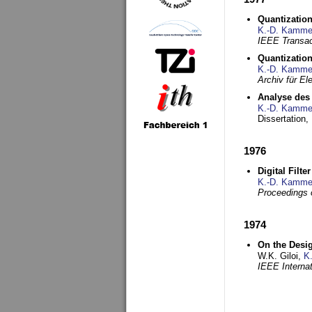
Quantization
K.-D. Kamme
IEEE Transac
Quantization
K.-D. Kamme
Archiv für E
Analyse des 
K.-D. Kamme
Dissertation,
1976
Digital Filte
K.-D. Kamme
Proceedings 
1974
On the Desi
W.K. Giloi,
K
IEEE Interna