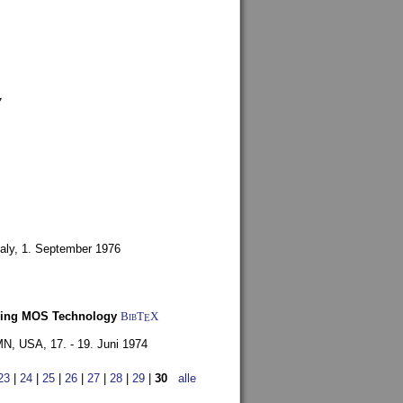
7
aly,
1. September 1976
Using MOS Technology
BibT
X
E
 MN, USA,
17. - 19. Juni 1974
23
|
24
|
25
|
26
|
27
|
28
|
29
|
30
alle