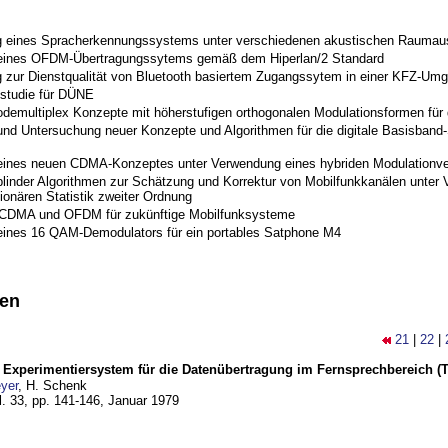
 eines Spracherkennungssystems unter verschiedenen akustischen Raumau
 eines OFDM-Übertragungssytems gemäß dem Hiperlan/2 Standard
 zur Dienstqualität von Bluetooth basiertem Zugangssytem in einer KFZ-Um
studie für DÜNE
odemultiplex Konzepte mit höherstufigen orthogonalen Modulationsformen für
nd Untersuchung neuer Konzepte und Algorithmen für die digitale Basisband-S
eines neuen CDMA-Konzeptes unter Verwendung eines hybriden Modulationve
blinder Algorithmen zur Schätzung und Korrektur von Mobilfunkkanälen unter 
ionären Statistik zweiter Ordnung
 CDMA und OFDM für zukünftige Mobilfunksysteme
eines 16 QAM-Demodulators für ein portables Satphone M4
nen
21
|
22
|
s Experimentiersystem für die Datenübertragung im Fernsprechbereich (Te
yer
, H. Schenk
l. 33, pp. 141-146,
Januar 1979