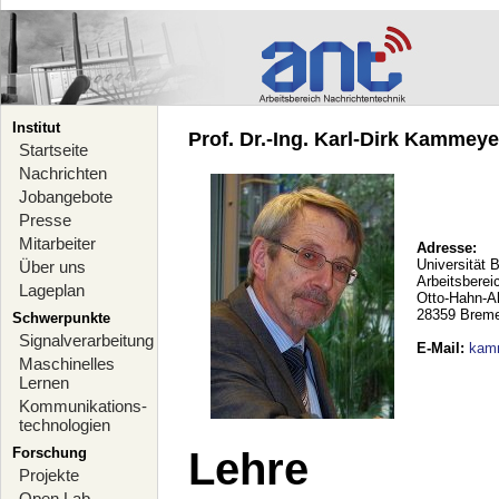
Institut
Prof. Dr.-Ing. Karl-Dirk Kammeyer
Startseite
Nachrichten
Jobangebote
Presse
Mitarbeiter
Adresse:
Universität 
Über uns
Arbeitsberei
Lageplan
Otto-Hahn-A
28359 Brem
Schwerpunkte
Signalverarbeitung
E-Mail
:
kam
Maschinelles
Lernen
Kommunikations-
technologien
Forschung
Lehre
Projekte
Open Lab