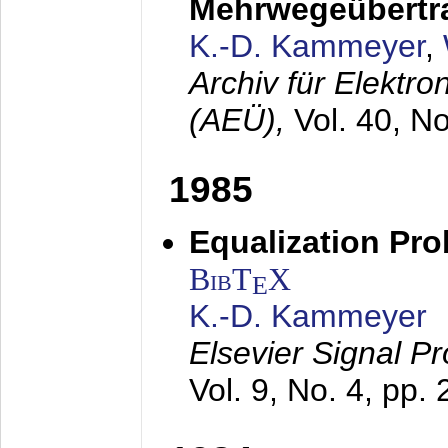
Mehrwegeübertr
K.-D. Kammeyer
,
Archiv für Elektr
(AEÜ),
Vol. 40, N
1985
Equalization Pro
BibT
X
E
K.-D. Kammeyer
Elsevier Signal P
Vol. 9, No. 4, pp.