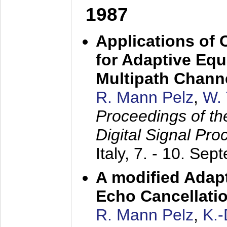
1987
Applications of
for Adaptive Equ
Multipath Chann
R. Mann Pelz
,
W. 
Proceedings of th
Digital Signal Pr
Italy,
7. - 10. Sep
A modified Adapt
Echo Cancellati
R. Mann Pelz
,
K.