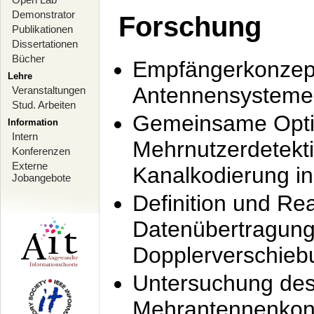
Demonstrator
Forschung
Publikationen
Dissertationen
Bücher
Empfängerkonzept
Lehre
Antennensysteme
Veranstaltungen
Stud. Arbeiten
Gemeinsame Opti
Information
Intern
Mehrnutzerdetekti
Konferenzen
Externe
Kanalkodierung 
Jobangebote
Definition und Re
Datenübertragung
Dopplerverschie
Untersuchung de
Mehrantennenkonz