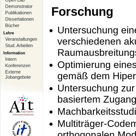
Demonstrator
Forschung
Publikationen
Dissertationen
Bücher
Untersuchung ein
Lehre
verschiedenen ak
Veranstaltungen
Stud. Arbeiten
Raumausbreitung
Information
Intern
Optimierung ein
Konferenzen
Externe
gemäß dem Hiperl
Jobangebote
Untersuchung zur 
basiertem Zugan
Machbarkeitsstud
Multiträger-Codem
orthogonalen Mod