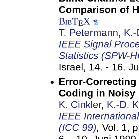
Comparison of 
BibT
X
E
T. Petermann
,
K.
IEEE Signal Proc
Statistics (SPW-
Israel,
14. - 16. J
Error-Correctin
Coding in Noisy
K. Cinkler
,
K.-D. 
IEEE Internation
(ICC 99)
,
Vol. 1, 