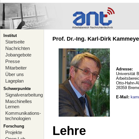
Institut
Prof. Dr.-Ing. Karl-Dirk Kammeyer
Startseite
Nachrichten
Jobangebote
Presse
Mitarbeiter
Adresse:
Universität 
Über uns
Arbeitsberei
Lageplan
Otto-Hahn-A
28359 Brem
Schwerpunkte
Signalverarbeitung
E-Mail
:
kam
Maschinelles
Lernen
Kommunikations-
technologien
Forschung
Lehre
Projekte
Open Lab