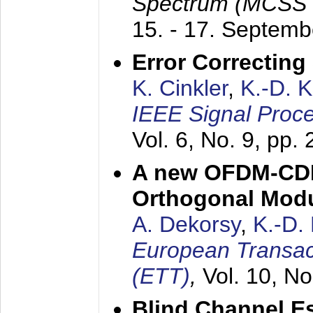
Spectrum (MCSS 
15. - 17. Septem
Error Correctin
K. Cinkler
,
K.-D. 
IEEE Signal Proce
Vol. 6, No. 9, pp.
A new OFDM-CDM
Orthogonal Modu
A. Dekorsy
,
K.-D.
European Transac
(ETT)
,
Vol. 10, No
Blind Channel E