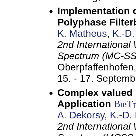
Implementation o
Polyphase Filte
K. Matheus
,
K.-D
2nd International
Spectrum (MC-SS 
Oberpfaffenhofen
15. - 17. Septem
Complex valued
Application
BibT
A. Dekorsy
,
K.-D.
2nd International