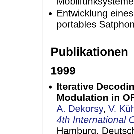
Mobilfunksysteme
Entwicklung eine
portables Satpho
Publikationen
1999
Iterative Decodi
Modulation in 
A. Dekorsy
,
V. Kü
4th Internationa
Hamburg, Deutsc