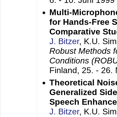
6. - 10. Juni 1999
Multi-Microphon
for Hands-Free 
Comparative St
J. Bitzer
, K.U. Si
Robust Methods f
Conditions (ROB
Finland,
25. - 26.
Theoretical Nois
Generalized Side
Speech Enhanc
J. Bitzer
, K.U. Si