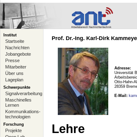
Institut
Prof. Dr.-Ing. Karl-Dirk Kammeyer
Startseite
Nachrichten
Jobangebote
Presse
Mitarbeiter
Adresse:
Universität 
Über uns
Arbeitsberei
Lageplan
Otto-Hahn-A
28359 Brem
Schwerpunkte
Signalverarbeitung
E-Mail
:
kam
Maschinelles
Lernen
Kommunikations-
technologien
Forschung
Lehre
Projekte
Open Lab