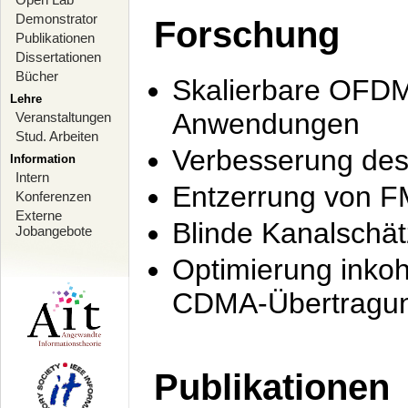
Demonstrator
Forschung
Publikationen
Dissertationen
Bücher
Skalierbare OFDM-
Lehre
Anwendungen
Veranstaltungen
Stud. Arbeiten
Verbesserung de
Information
Intern
Entzerrung von F
Konferenzen
Externe
Blinde Kanalschä
Jobangebote
Optimierung inko
CDMA-Übertragung
Publikationen