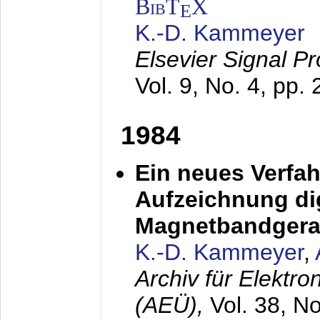
BibT
X
E
K.-D. Kammeyer
Elsevier Signal P
Vol. 9, No. 4, pp.
1984
Ein neues Verfah
Aufzeichnung dig
Magnetbandgera
K.-D. Kammeyer
,
Archiv für Elektr
(AEÜ),
Vol. 38, N