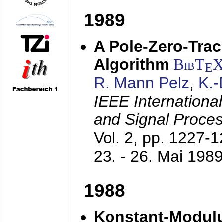
1989
A Pole-Zero-Tra
Algorithm
BibT
E
R. Mann Pelz
,
K.
IEEE Internationa
and Signal Proce
Vol. 2, pp. 1227-
23. - 26. Mai 198
1988
Konstant-Modulu