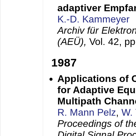
adaptiver Empfan
K.-D. Kammeyer
Archiv für Elektr
(AEÜ),
Vol. 42, p
1987
Applications of
for Adaptive Equ
Multipath Chann
R. Mann Pelz
,
W. 
Proceedings of th
Digital Signal Pr