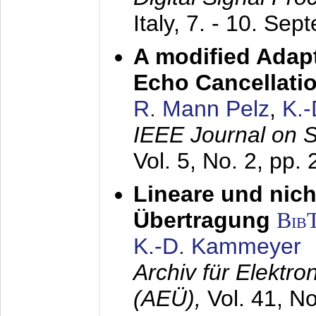
Italy,
7. - 10. Sep
A modified Adapt
Echo Cancellati
R. Mann Pelz
,
K.
IEEE Journal on 
Vol. 5, No. 2, pp.
Lineare und nich
Übertragung
Bib
K.-D. Kammeyer
Archiv für Elektr
(AEÜ),
Vol. 41, N