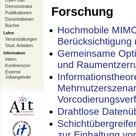
Demonstrator
Forschung
Publikationen
Dissertationen
Bücher
Hochmobile MIMO
Lehre
Berücksichtigung 
Veranstaltungen
Stud. Arbeiten
Gemeinsame Opti
Information
Intern
und Raumentzerru
Konferenzen
Externe
Informationstheor
Jobangebote
Mehrnutzerszenar
Vorcodierungsverf
Drahtlose Datenü
Schichtübergrei
zur Einhaltung vo