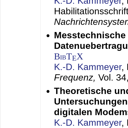
K.-D. Kammeyer
,
Habilitationsschrif
Nachrichtensyst
Messtechnische
Datenuebertragu
BibT
X
E
K.-D. Kammeyer
,
Frequenz,
Vol. 34
Theoretische un
Untersuchungen 
digitalen Modem
K.-D. Kammeyer
,