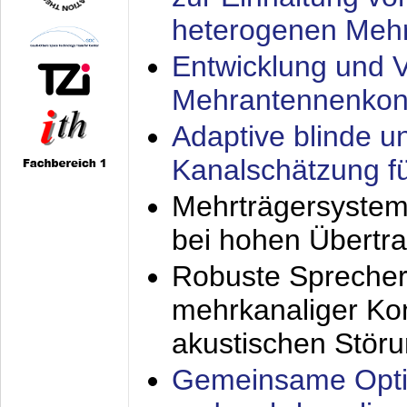
heterogenen Meh
Entwicklung und V
Mehrantennenkon
Adaptive blinde u
Kanalschätzung f
Mehrträgersystem
bei hohen Übertr
Robuste Sprecher
mehrkanaliger Ko
akustischen Stör
Gemeinsame Opti