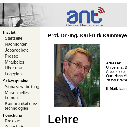
Institut
Prof. Dr.-Ing. Karl-Dirk Kammeyer
Startseite
Nachrichten
Jobangebote
Presse
Mitarbeiter
Adresse:
Universität 
Über uns
Arbeitsberei
Lageplan
Otto-Hahn-A
28359 Brem
Schwerpunkte
Signalverarbeitung
E-Mail
:
kam
Maschinelles
Lernen
Kommunikations-
technologien
Forschung
Lehre
Projekte
Open Lab