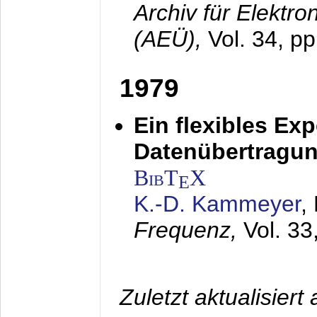
Archiv für Elektr
(AEÜ),
Vol. 34, pp
1979
Ein flexibles Ex
Datenübertragung
BibT
X
E
K.-D. Kammeyer
,
Frequenz,
Vol. 33
Zuletzt aktualisier