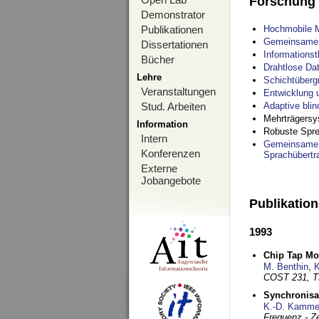
Forschung
Demonstrator
Publikationen
Hochmobile M
Gemeinsame O
Dissertationen
Informations
Bücher
Drahtlose Da
Lehre
Schichtüberg
Veranstaltungen
Entwicklung 
Stud. Arbeiten
Adaptive bli
Mehrträgersy
Information
Robuste Spre
Intern
Gemeinsame O
Konferenzen
Sprachübertr
Externe
Jobangebote
Publikatio
1993
Chip Tap Mo
M. Benthin
,
K
COST 231, T
Synchronisa
K.-D. Kamme
Frequenz - Ze