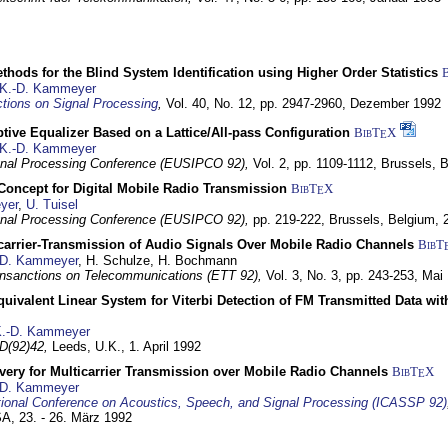
hods for the Blind System Identification using Higher Order Statistics
K.-D. Kammeyer
tions on Signal Processing
,
Vol. 40, No. 12, pp. 2947-2960,
Dezember 1992
tive Equalizer Based on a Lattice/All-pass Configuration
BibT
X
E
K.-D. Kammeyer
nal Processing Conference (EUSIPCO 92),
Vol. 2, pp. 1109-1112,
Brussels, 
 Concept for Digital Mobile Radio Transmission
BibT
X
E
yer
,
U. Tuisel
nal Processing Conference (EUSIPCO 92),
pp. 219-222,
Brussels, Belgium,
icarrier-Transmission of Audio Signals Over Mobile Radio Channels
BibT
-D. Kammeyer
, H. Schulze, H. Bochmann
nsanctions on Telecommunications (ETT 92),
Vol. 3, No. 3, pp. 243-253,
Mai
quivalent Linear System for Viterbi Detection of FM Transmitted Data w
.-D. Kammeyer
D(92)42,
Leeds, U.K.,
1. April 1992
very for Multicarrier Transmission over Mobile Radio Channels
BibT
X
E
-D. Kammeyer
tional Conference on Acoustics, Speech, and Signal Processing (ICASSP 92)
USA,
23. - 26. März 1992