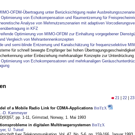
IMO-OFDM-Übertragung unter Berücksichtigung realer Ausbreitungsszenarie
ptimierung von Echokompensation und Raumentzerrung für Freisprecheinri
theoretische Analyse von Mehrnutzerszenarien mit adaptiven Vorcodierungsver
tenübertragung in KFZ
reifende Optimierung von MIMO-OFDM zur Einhaltung vorgegebener Dienstgü
und Vergleich von Mehrantennenkonzepten
nde und semi-blinde Entzerrung und Kanalschätzung für frequenzselektive M
steme für schnell bewegte Empfänger bei hohen Übertragungsgeschwindigkei
cherkennung unter Einbeziehung mehrkanaliger Konzepte zur Unterdrückung
ptimierung von Echokompensatoren und mehrkanaligen Geräuschunterdrück
agung
nen
21
|
22
|
23
del of a Mobile Radio Link for CDMA-Applications
BibT
X
E
.-D. Kammeyer
D(93)57,
pp. 1-11,
Grimstad, Norway,
1. Mai 1993
tionsprobleme in digitalen Multitraegersystemen
BibT
X
E
yer
,
U. Tuisel
itschrift fuer Telekommunikation,
Vol. 47, No. 5-6, pp. 159-166,
Januar 1993