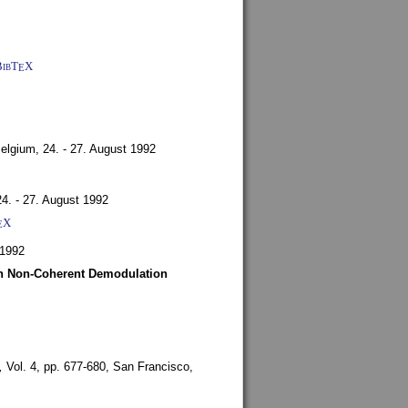
BibT
X
E
Belgium,
24. - 27. August 1992
24. - 27. August 1992
X
E
 1992
ith Non-Coherent Demodulation
,
Vol. 4, pp. 677-680,
San Francisco,