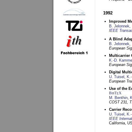
1992
Improved Met
B. Jelonnek
,
IEEE Transac
A Blind Adap
B. Jelonnek
,
European Sig
Multicarrier
K.-D. Kamme
European Sig
Digital Mult
U. Tuisel
,
K.
European Tra
Use of the E
BibT
X
E
M. Benthin
,
K
COST 231, T
Carrier Reco
U. Tuisel
,
K.
IEEE Interna
California, 