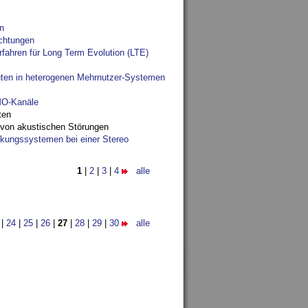
n
chtungen
fahren für Long Term Evolution (LTE)
ten in heterogenen Mehrnutzer-Systemen
IMO-Kanäle
ten
 von akustischen Störungen
ungssystemen bei einer Stereo
1
|
2
|
3
|
4
alle
|
24
|
25
|
26
|
27
|
28
|
29
|
30
alle