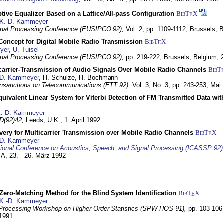
tive Equalizer Based on a Lattice/All-pass Configuration
BibT
X
E
K.-D. Kammeyer
nal Processing Conference (EUSIPCO 92),
Vol. 2, pp. 1109-1112,
Brussels, 
 Concept for Digital Mobile Radio Transmission
BibT
X
E
yer
,
U. Tuisel
nal Processing Conference (EUSIPCO 92),
pp. 219-222,
Brussels, Belgium,
icarrier-Transmission of Audio Signals Over Mobile Radio Channels
BibT
-D. Kammeyer
, H. Schulze, H. Bochmann
nsanctions on Telecommunications (ETT 92),
Vol. 3, No. 3, pp. 243-253,
Mai
quivalent Linear System for Viterbi Detection of FM Transmitted Data w
.-D. Kammeyer
D(92)42,
Leeds, U.K.,
1. April 1992
very for Multicarrier Transmission over Mobile Radio Channels
BibT
X
E
-D. Kammeyer
tional Conference on Acoustics, Speech, and Signal Processing (ICASSP 92)
USA,
23. - 26. März 1992
ero-Matching Method for the Blind System Identification
BibT
X
E
K.-D. Kammeyer
Processing Workshop on Higher-Order Statistics (SPW-HOS 91),
pp. 103-106
 1991