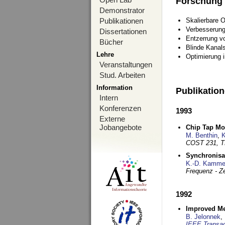
Forschung
Demonstrator
Publikationen
Skalierbare 
Verbesserun
Dissertationen
Entzerrung v
Bücher
Blinde Kanal
Lehre
Optimierung 
Veranstaltungen
Stud. Arbeiten
Information
Publikatio
Intern
Konferenzen
1993
Externe
Jobangebote
Chip Tap Mo
M. Benthin
,
K
COST 231, T
Synchronisa
K.-D. Kamme
Frequenz - Ze
1992
Improved Met
B. Jelonnek
,
IEEE Transac