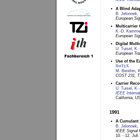
A Blind Adap
B. Jelonnek
,
European Sig
Multicarrier
K.-D. Kamme
European Sig
Digital Mult
U. Tuisel
,
K.
European Tra
Use of the E
BibT
X
E
M. Benthin
,
K
COST 231, T
Carrier Reco
U. Tuisel
,
K.
IEEE Interna
California, 
1991
A Cumulant Z
B. Jelonnek
,
IEEE Signal 
10. - 12. Juli