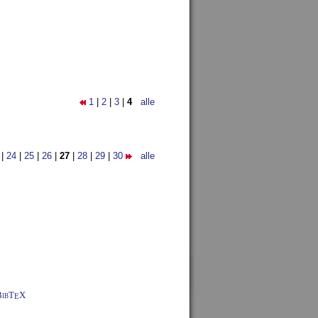
1
|
2
|
3
|
4
alle
|
24
|
25
|
26
|
27
|
28
|
29
|
30
alle
BibT
X
E