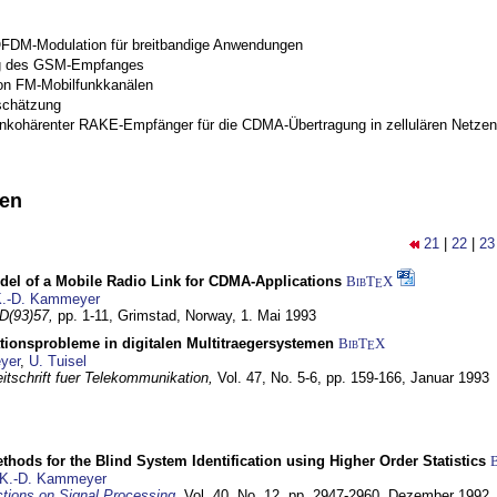
OFDM-Modulation für breitbandige Anwendungen
g des GSM-Empfanges
on FM-Mobilfunkkanälen
schätzung
inkohärenter RAKE-Empfänger für die CDMA-Übertragung in zellulären Netzen
nen
21
|
22
|
23
del of a Mobile Radio Link for CDMA-Applications
BibT
X
E
.-D. Kammeyer
D(93)57,
pp. 1-11,
Grimstad, Norway,
1. Mai 1993
tionsprobleme in digitalen Multitraegersystemen
BibT
X
E
yer
,
U. Tuisel
itschrift fuer Telekommunikation,
Vol. 47, No. 5-6, pp. 159-166,
Januar 1993
hods for the Blind System Identification using Higher Order Statistics
K.-D. Kammeyer
tions on Signal Processing
,
Vol. 40, No. 12, pp. 2947-2960,
Dezember 1992