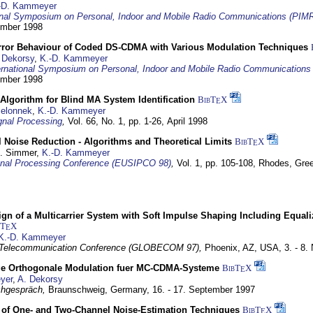
-D. Kammeyer
ional Symposium on Personal, Indoor and Mobile Radio Communications (PIM
tember 1998
Error Behaviour of Coded DS-CDMA with Various Modulation Techniques
 Dekorsy
,
K.-D. Kammeyer
ernational Symposium on Personal, Indoor and Mobile Radio Communication
tember 1998
Algorithm for Blind MA System Identification
BibT
X
E
Jelonnek
,
K.-D. Kammeyer
nal Processing
,
Vol. 66, No. 1, pp. 1-26,
April 1998
 Noise Reduction - Algorithms and Theoretical Limits
BibT
X
E
U. Simmer,
K.-D. Kammeyer
nal Processing Conference (EUSIPCO 98)
,
Vol. 1, pp. 105-108,
Rhodes, Gre
gn of a Multicarrier System with Soft Impulse Shaping Including Equali
bT
X
E
K.-D. Kammeyer
 Telecommunication Conference (GLOBECOM 97),
Phoenix, AZ, USA,
3. - 8
ge Orthogonale Modulation fuer MC-CDMA-Systeme
BibT
X
E
yer
,
A. Dekorsy
hgespräch,
Braunschweig, Germany,
16. - 17. September 1997
of One- and Two-Channel Noise-Estimation Techniques
BibT
X
E