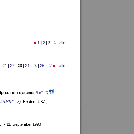
1
|
2
|
3
|
4
alle
|
21
|
22
|
23
|
24
|
25
|
26
|
27
alle
-Sprectrum systems
BibT
X
E
s (PIMRC 98)
,
Boston, USA,
8. - 11. September 1998