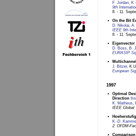
F. Jordan
,
K.
9th Internat
8. - 11. Sep
On the Bit 
D. Nikolai
,
A.
IEEE 9th Int
8. - 11. Sep
Eigenvector 
D. Boss
,
B. 
EURASIP Sig
Multichannel
J. Bitzer
, K.
European Sig
1997
Optimal Desi
Direction
Bi
K. Matheus
,
IEEE Global
Hoeherstufi
K.-D. Kamme
2. OFDM-Fac
Comparison 