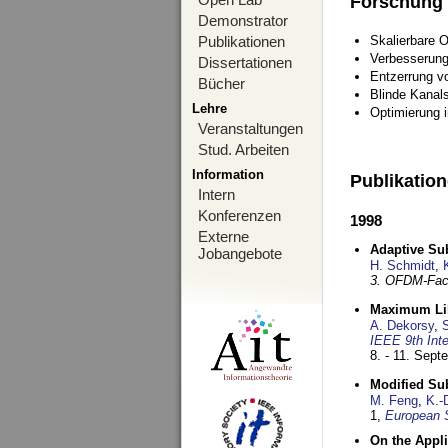
Forschung
Demonstrator
Publikationen
Skalierbare 
Verbesserun
Dissertationen
Entzerrung v
Bücher
Blinde Kanal
Lehre
Optimierung 
Veranstaltungen
Stud. Arbeiten
Information
Publikatio
Intern
Konferenzen
1998
Externe
Adaptive Sub
Jobangebote
H. Schmidt
,
3. OFDM-Fac
Maximum Lik
A. Dekorsy
,
S
IEEE 9th Int
8. - 11. Sep
Modified Su
M. Feng
,
K.-
1,
European 
On the Appl