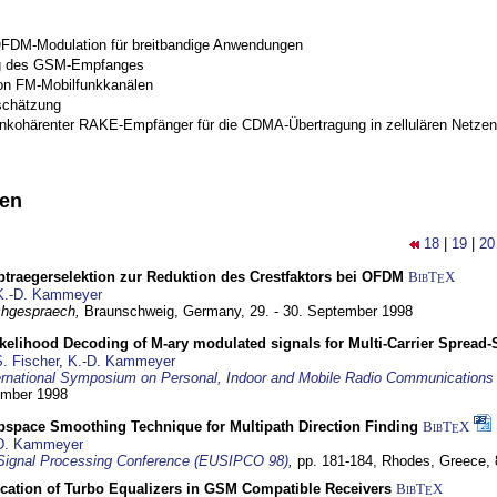
OFDM-Modulation für breitbandige Anwendungen
g des GSM-Empfanges
on FM-Mobilfunkkanälen
schätzung
inkohärenter RAKE-Empfänger für die CDMA-Übertragung in zellulären Netzen
nen
18
|
19
|
20
traegerselektion zur Reduktion des Crestfaktors bei OFDM
BibT
X
E
K.-D. Kammeyer
hgespraech,
Braunschweig, Germany,
29. - 30. September 1998
elihood Decoding of M-ary modulated signals for Multi-Carrier Spread
. Fischer
,
K.-D. Kammeyer
ernational Symposium on Personal, Indoor and Mobile Radio Communication
tember 1998
bspace Smoothing Technique for Multipath Direction Finding
BibT
X
E
D. Kammeyer
Signal Processing Conference (EUSIPCO 98)
,
pp. 181-184,
Rhodes, Greece,
ication of Turbo Equalizers in GSM Compatible Receivers
BibT
X
E