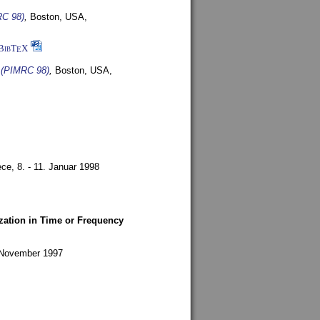
RC 98)
,
Boston, USA,
BibT
X
E
s (PIMRC 98)
,
Boston, USA,
ece,
8. - 11. Januar 1998
zation in Time or Frequency
. November 1997