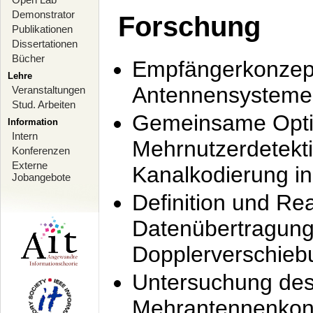
Demonstrator
Forschung
Publikationen
Dissertationen
Bücher
Empfängerkonzept
Lehre
Antennensysteme
Veranstaltungen
Stud. Arbeiten
Gemeinsame Opti
Information
Intern
Mehrnutzerdetekti
Konferenzen
Externe
Kanalkodierung 
Jobangebote
Definition und Re
Datenübertragung
Dopplerverschie
Untersuchung de
Mehrantennenkonz