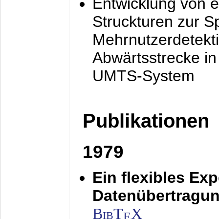
Entwicklung von e
Struckturen zur 
Mehrnutzerdetekti
Abwärtsstrecke i
UMTS-System
Publikationen
1979
Ein flexibles Ex
Datenübertragung
BibT
X
E