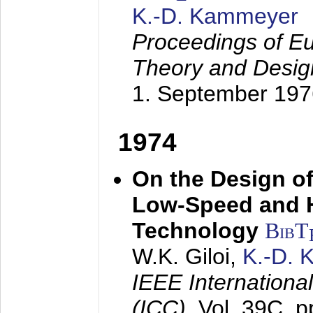
K.-D. Kammeyer
Proceedings of Eu
Theory and Desig
1. September 197
1974
On the Design of
Low-Speed and 
Technology
BibT
W.K. Giloi,
K.-D.
IEEE Internation
(ICC),
Vol. 39C, p