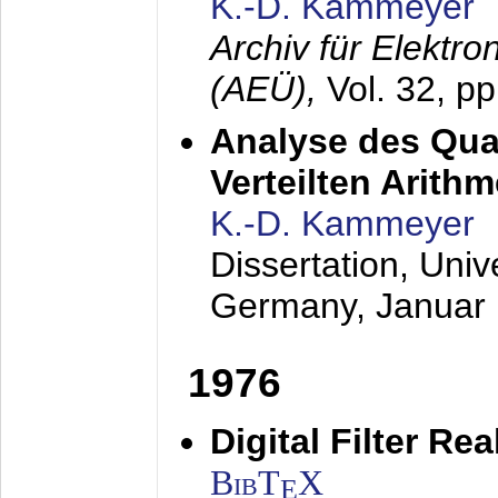
K.-D. Kammeyer
Archiv für Elektr
(AEÜ),
Vol. 32, p
Analyse des Quan
Verteilten Arithm
K.-D. Kammeyer
Dissertation, Univ
Germany,
Januar
1976
Digital Filter Re
BibT
X
E