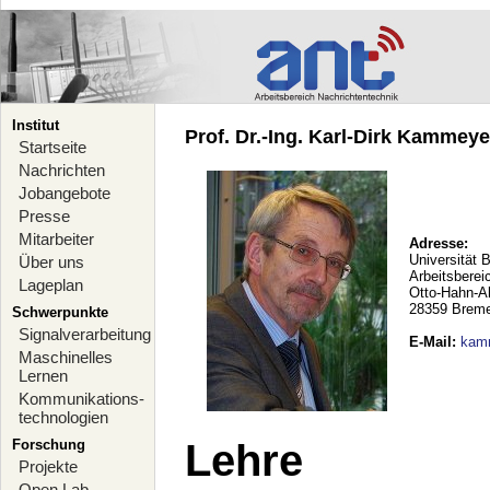
Institut
Prof. Dr.-Ing. Karl-Dirk Kammeyer
Startseite
Nachrichten
Jobangebote
Presse
Mitarbeiter
Adresse:
Universität 
Über uns
Arbeitsberei
Lageplan
Otto-Hahn-A
28359 Brem
Schwerpunkte
Signalverarbeitung
E-Mail
:
kam
Maschinelles
Lernen
Kommunikations-
technologien
Forschung
Lehre
Projekte
Open Lab