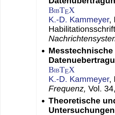
Datenübertragun
BibT
X
E
K.-D. Kammeyer
,
Habilitationsschrif
Nachrichtensyst
Messtechnische
Datenuebertragu
BibT
X
E
K.-D. Kammeyer
,
Frequenz,
Vol. 34
Theoretische un
Untersuchungen 