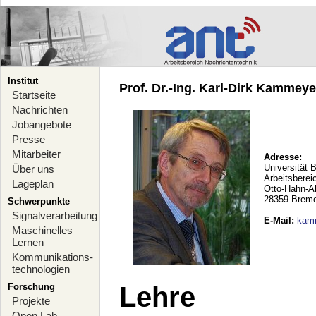
Institut
Prof. Dr.-Ing. Karl-Dirk Kammeyer
Startseite
Nachrichten
Jobangebote
Presse
Mitarbeiter
Adresse:
Universität 
Über uns
Arbeitsberei
Lageplan
Otto-Hahn-A
28359 Brem
Schwerpunkte
Signalverarbeitung
E-Mail
:
kam
Maschinelles
Lernen
Kommunikations-
technologien
Forschung
Lehre
Projekte
Open Lab