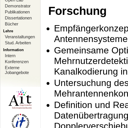
Demonstrator
Forschung
Publikationen
Dissertationen
Bücher
Empfängerkonzept
Lehre
Antennensysteme
Veranstaltungen
Stud. Arbeiten
Gemeinsame Opti
Information
Intern
Mehrnutzerdetekti
Konferenzen
Externe
Kanalkodierung 
Jobangebote
Untersuchung de
Mehrantennenkonz
Definition und Re
Datenübertragung
Dopplerverschie