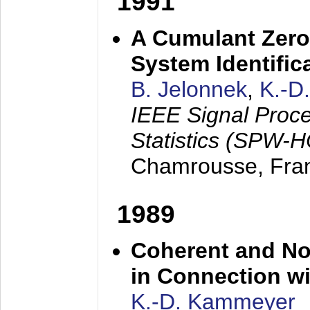
1991
A Cumulant Zero
System Identific
B. Jelonnek
,
K.-D
IEEE Signal Proc
Statistics (SPW-
Chamrousse, Fra
1989
Coherent and N
in Connection wi
K.-D. Kammeyer