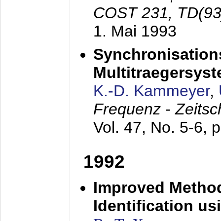
COST 231, TD(93
1. Mai 1993
Synchronisations
Multitraegersys
K.-D. Kammeyer
,
Frequenz - Zeitsc
Vol. 47, No. 5-6, 
1992
Improved Method
Identification us