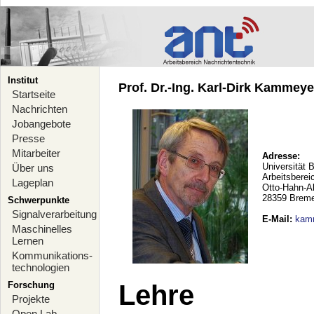
Institut
Prof. Dr.-Ing. Karl-Dirk Kammeyer
Startseite
Nachrichten
Jobangebote
Presse
Mitarbeiter
Adresse:
Universität 
Über uns
Arbeitsberei
Lageplan
Otto-Hahn-A
28359 Brem
Schwerpunkte
Signalverarbeitung
E-Mail
:
kam
Maschinelles
Lernen
Kommunikations-
technologien
Forschung
Lehre
Projekte
Open Lab