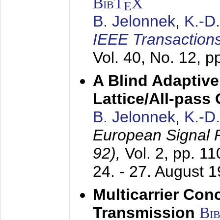
BibT
X
E
B. Jelonnek
,
K.-D
IEEE Transactions
Vol. 40, No. 12, 
A Blind Adaptive
Lattice/All-pass
B. Jelonnek
,
K.-D
European Signal
92),
Vol. 2, pp. 1
24. - 27. August 
Multicarrier Conc
Transmission
Bi