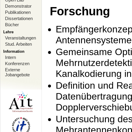
Demonstrator
Forschung
Publikationen
Dissertationen
Bücher
Empfängerkonzept
Lehre
Antennensysteme
Veranstaltungen
Stud. Arbeiten
Gemeinsame Opti
Information
Intern
Mehrnutzerdetekti
Konferenzen
Externe
Kanalkodierung 
Jobangebote
Definition und Re
Datenübertragung
Dopplerverschie
Untersuchung de
Mehrantennenkonz