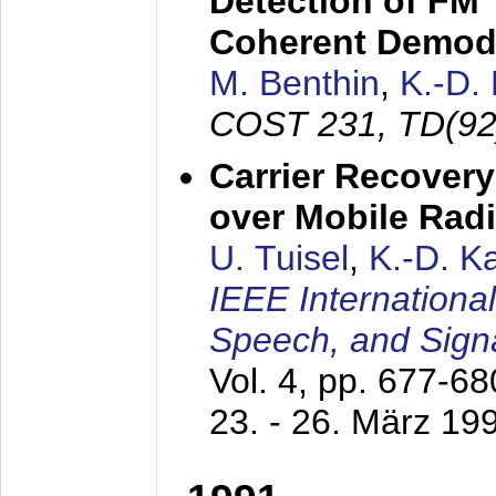
Detection of FM 
Coherent Demod
M. Benthin
,
K.-D.
COST 231, TD(92
Carrier Recovery
over Mobile Rad
U. Tuisel
,
K.-D. 
IEEE Internationa
Speech, and Sign
Vol. 4, pp. 677-6
23. - 26. März 19