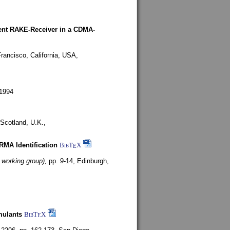
rent RAKE-Receiver in a CDMA-
rancisco, California, USA,
1994
Scotland, U.K.,
ARMA Identification
BibT
X
E
 working group),
pp. 9-14,
Edinburgh,
mulants
BibT
X
E