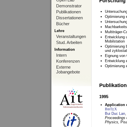
Forschung
Demonstrator
Publikationen
Untersuchung
Optimierung
Dissertationen
Untersuchung
Bücher
Machbarkeits
Lehre
Multiträger-C
Veranstaltungen
Entwicklung u
Mobilstation
Stud. Arbeiten
Optimierung 
Information
und zyklostat
Intern
Eignung von
Konferenzen
Entwicklung 
Optimierung 
Externe
Jobangebote
Publikatio
1995
Application 
BibT
X
E
Bui Duc Lan
,
Proceedings o
Physics,
Pisa