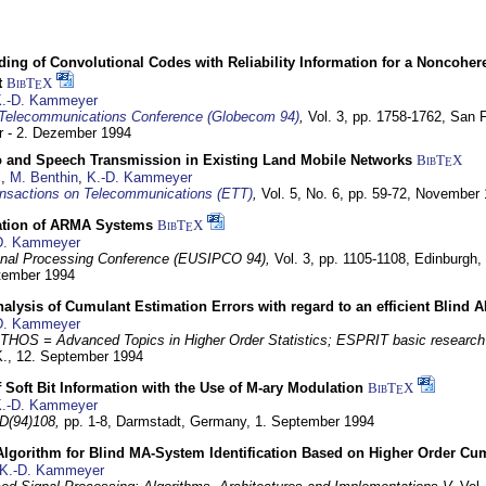
ding of Convolutional Codes with Reliability Information for a Noncohe
t
BibT
X
E
.-D. Kammeyer
Telecommunications Conference (Globecom 94)
,
Vol. 3, pp. 1758-1762,
San F
 - 2. Dezember 1994
eo and Speech Transmission in Existing Land Mobile Networks
BibT
X
E
z
,
M. Benthin
,
K.-D. Kammeyer
nsactions on Telecommunications (ETT)
,
Vol. 5, No. 6, pp. 59-72,
November 
ation of ARMA Systems
BibT
X
E
D. Kammeyer
nal Processing Conference (EUSIPCO 94),
Vol. 3, pp. 1105-1108,
Edinburgh, 
ptember 1994
Analysis of Cumulant Estimation Errors with regard to an efficient Blind 
D. Kammeyer
HOS = Advanced Topics in Higher Order Statistics; ESPRIT basic research
K.,
12. September 1994
f Soft Bit Information with the Use of M-ary Modulation
BibT
X
E
.-D. Kammeyer
D(94)108,
pp. 1-8,
Darmstadt, Germany,
1. September 1994
Algorithm for Blind MA-System Identification Based on Higher Order Cu
K.-D. Kammeyer