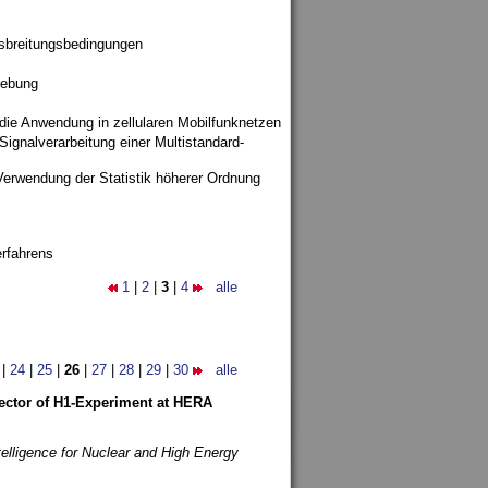
sbreitungsbedingungen
gebung
 die Anwendung in zellularen Mobilfunknetzen
ignalverarbeitung einer Multistandard-
Verwendung der Statistik höherer Ordnung
rfahrens
1
|
2
|
3
|
4
alle
|
24
|
25
|
26
|
27
|
28
|
29
|
30
alle
etector of H1-Experiment at HERA
telligence for Nuclear and High Energy