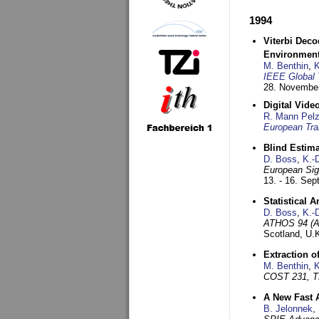
1994
Viterbi Deco
Environmen
M. Benthin
,
K
IEEE Global 
28. November
Digital Vid
R. Mann Pel
European Tra
Blind Estim
D. Boss
,
K.-
European Sig
13. - 16. Se
Statistical 
D. Boss
,
K.-
ATHOS 94 (AT
Scotland, U.
Extraction o
M. Benthin
,
K
COST 231, T
A New Fast 
B. Jelonnek
,