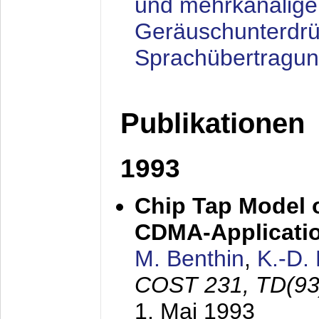
und mehrkanalige
Geräuschunterdrü
Sprachübertragu
Publikationen
1993
Chip Tap Model o
CDMA-Applicati
M. Benthin
,
K.-D.
COST 231, TD(93
1. Mai 1993