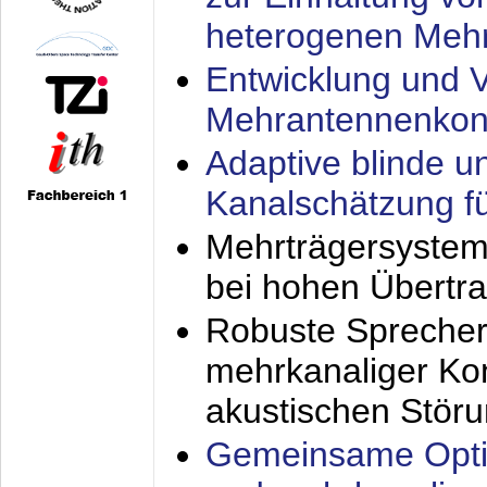
heterogenen Meh
Entwicklung und V
Mehrantennenkon
Adaptive blinde u
Kanalschätzung f
Mehrträgersystem
bei hohen Übertr
Robuste Sprecher
mehrkanaliger Ko
akustischen Stör
Gemeinsame Opti