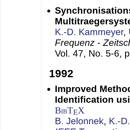
Synchronisations
Multitraegersys
K.-D. Kammeyer
,
Frequenz - Zeitsc
Vol. 47, No. 5-6, 
1992
Improved Method
Identification us
BibT
X
E
B. Jelonnek
,
K.-D