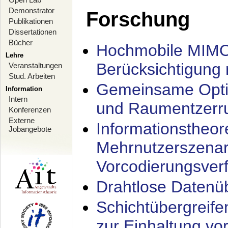
Demonstrator
Forschung
Publikationen
Dissertationen
Bücher
Hochmobile MIMO
Lehre
Berücksichtigung 
Veranstaltungen
Stud. Arbeiten
Gemeinsame Opti
Information
Intern
und Raumentzerru
Konferenzen
Externe
Informationstheor
Jobangebote
Mehrnutzerszenar
Vorcodierungsverf
Drahtlose Datenü
Schichtübergrei
zur Einhaltung vo