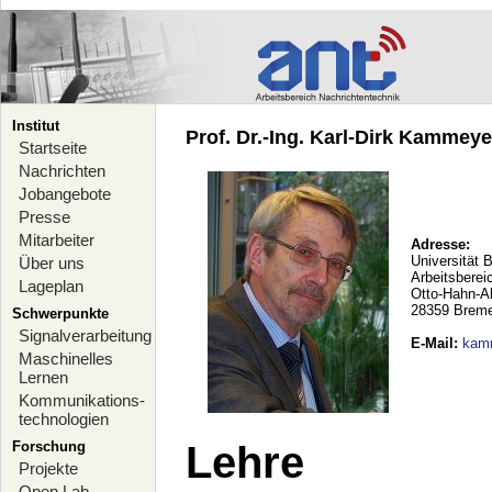
Institut
Prof. Dr.-Ing. Karl-Dirk Kammeyer
Startseite
Nachrichten
Jobangebote
Presse
Mitarbeiter
Adresse:
Universität 
Über uns
Arbeitsberei
Lageplan
Otto-Hahn-A
28359 Brem
Schwerpunkte
Signalverarbeitung
E-Mail
:
kam
Maschinelles
Lernen
Kommunikations-
technologien
Forschung
Lehre
Projekte
Open Lab