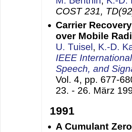
M. Benthin
,
K.-D.
COST 231, TD(92
Carrier Recovery
over Mobile Rad
U. Tuisel
,
K.-D. 
IEEE Internationa
Speech, and Sign
Vol. 4, pp. 677-6
23. - 26. März 19
1991
A Cumulant Zero