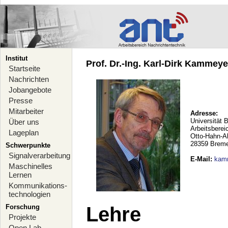
Institut
Prof. Dr.-Ing. Karl-Dirk Kammeyer
Startseite
Nachrichten
Jobangebote
Presse
Mitarbeiter
Adresse:
Universität 
Über uns
Arbeitsberei
Lageplan
Otto-Hahn-A
28359 Brem
Schwerpunkte
Signalverarbeitung
E-Mail
:
kam
Maschinelles
Lernen
Kommunikations-
technologien
Forschung
Lehre
Projekte
Open Lab