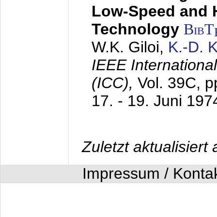
Low-Speed and 
Technology
BibT
W.K. Giloi,
K.-D.
IEEE Internation
(ICC),
Vol. 39C, p
17. - 19. Juni 197
Zuletzt aktualisier
Impressum / Konta