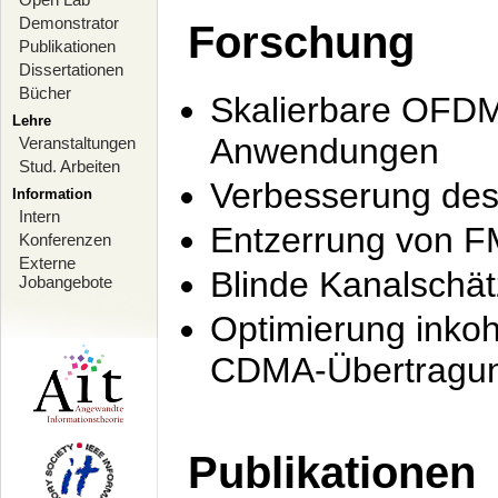
Demonstrator
Forschung
Publikationen
Dissertationen
Bücher
Skalierbare OFDM-
Lehre
Anwendungen
Veranstaltungen
Stud. Arbeiten
Verbesserung de
Information
Intern
Entzerrung von F
Konferenzen
Externe
Blinde Kanalschä
Jobangebote
Optimierung inko
CDMA-Übertragung
Publikationen