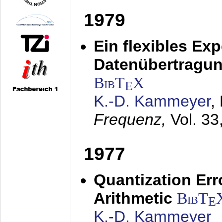
1979
Ein flexibles Ex
Datenübertragung
BibT
X
E
K.-D. Kammeyer
,
Frequenz,
Vol. 33
1977
Quantization Err
Arithmetic
BibT
E
K.-D. Kammeyer