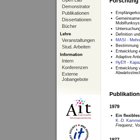
Forschung
Demonstrator
Publikationen
Empfängerko
Gemeinsame O
Dissertationen
Mobilfunksy
Bücher
Untersuchung
Lehre
Definition u
Veranstaltungen
MASI - Mehr
Bestimmung v
Stud. Arbeiten
Entwicklung 
Information
Adaptive Ant
Intern
HyEff - Kapa
Konferenzen
Entwicklung v
Abwärtsstre
Externe
Jobangebote
Publikatio
1979
Ein flexible
K.-D. Kamme
Frequenz,
Vo
1977