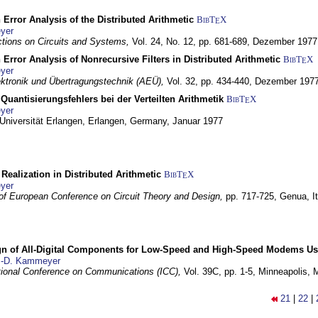
 Error Analysis of the Distributed Arithmetic
BibT
X
E
yer
tions on Circuits and Systems,
Vol. 24, No. 12, pp. 681-689,
Dezember 1977
 Error Analysis of Nonrecursive Filters in Distributed Arithmetic
BibT
X
E
yer
lektronik und Übertragungstechnik (AEÜ),
Vol. 32, pp. 434-440,
Dezember 197
Quantisierungsfehlers bei der Verteilten Arithmetik
BibT
X
E
yer
 Universität Erlangen,
Erlangen, Germany,
Januar 1977
r Realization in Distributed Arithmetic
BibT
X
E
yer
of European Conference on Circuit Theory and Design,
pp. 717-725,
Genua, It
gn of All-Digital Components for Low-Speed and High-Speed Modems 
.-D. Kammeyer
tional Conference on Communications (ICC),
Vol. 39C, pp. 1-5,
Minneapolis,
21
|
22
|