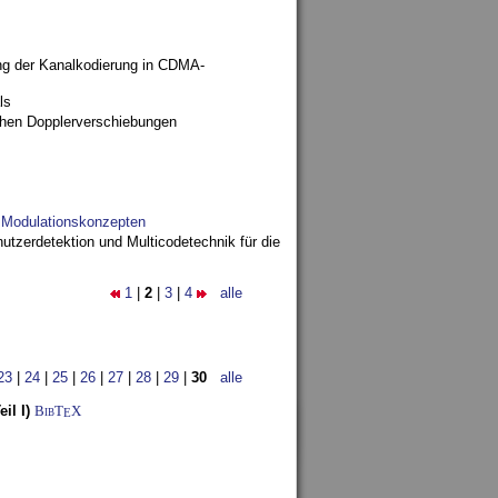
ng der Kanalkodierung in CDMA-
ls
ohen Dopplerverschiebungen
d Modulationskonzepten
utzerdetektion und Multicodetechnik für die
1
|
2
|
3
|
4
alle
23
|
24
|
25
|
26
|
27
|
28
|
29
|
30
alle
il I)
BibT
X
E