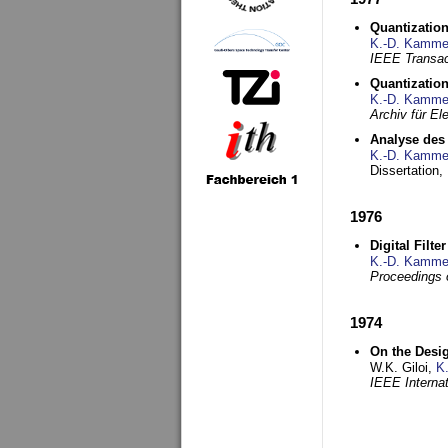
Quantization
K.-D. Kamme
IEEE Transac
Quantization
K.-D. Kamme
Archiv für E
Analyse des 
K.-D. Kamme
Dissertation,
1976
Digital Filte
K.-D. Kamme
Proceedings 
1974
On the Desi
W.K. Giloi,
K
IEEE Interna