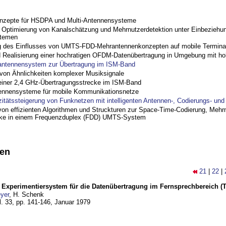
nzepte für HSDPA und Multi-Antennensysteme
ptimierung von Kanalschätzung und Mehrnutzerdetektion unter Einbeziehu
stemen
 des Einflusses von UMTS-FDD-Mehrantennenkonzepten auf mobile Termina
nd Realisierung einer hochratigen OFDM-Datenübertragung in Umgebung mit h
antennensystem zur Übertragung im ISM-Band
on Ähnlichkeiten komplexer Musiksignale
einer 2,4 GHz-Übertragungsstrecke im ISM-Band
ennensysteme für mobile Kommunikationsnetze
zitätssteigerung von Funknetzen mit intelligenten Antennen-, Codierungs- un
on effizienten Algorithmen und Struckturen zur Space-Time-Codierung, Mehrn
cke in einem Frequenzduplex (FDD) UMTS-System
nen
21
|
22
|
s Experimentiersystem für die Datenübertragung im Fernsprechbereich (Te
yer
, H. Schenk
l. 33, pp. 141-146,
Januar 1979