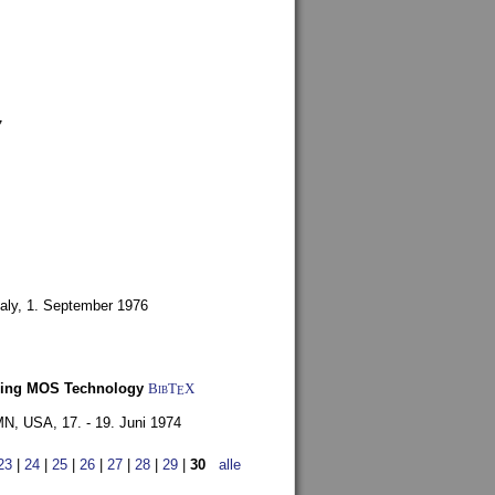
7
aly,
1. September 1976
Using MOS Technology
BibT
X
E
 MN, USA,
17. - 19. Juni 1974
23
|
24
|
25
|
26
|
27
|
28
|
29
|
30
alle