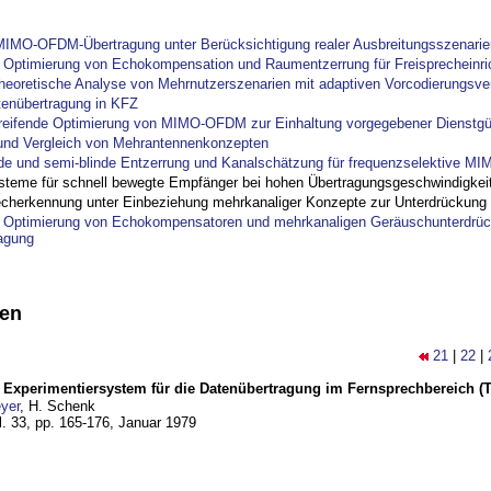
IMO-OFDM-Übertragung unter Berücksichtigung realer Ausbreitungsszenarie
ptimierung von Echokompensation und Raumentzerrung für Freisprecheinri
theoretische Analyse von Mehrnutzerszenarien mit adaptiven Vorcodierungsver
tenübertragung in KFZ
reifende Optimierung von MIMO-OFDM zur Einhaltung vorgegebener Dienstgü
und Vergleich von Mehrantennenkonzepten
nde und semi-blinde Entzerrung und Kanalschätzung für frequenzselektive M
steme für schnell bewegte Empfänger bei hohen Übertragungsgeschwindigkei
cherkennung unter Einbeziehung mehrkanaliger Konzepte zur Unterdrückung
ptimierung von Echokompensatoren und mehrkanaligen Geräuschunterdrück
agung
nen
21
|
22
|
s Experimentiersystem für die Datenübertragung im Fernsprechbereich (Tei
yer
, H. Schenk
l. 33, pp. 165-176,
Januar 1979