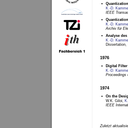
Quantization
K.-D. Kamme
IEEE Transac
Quantization
K.-D. Kamme
Archiv für E
Analyse des 
K.-D. Kamme
Dissertation,
1976
Digital Filte
K.-D. Kamme
Proceedings 
1974
On the Desi
W.K. Giloi,
K
IEEE Interna
Zuletzt aktualis