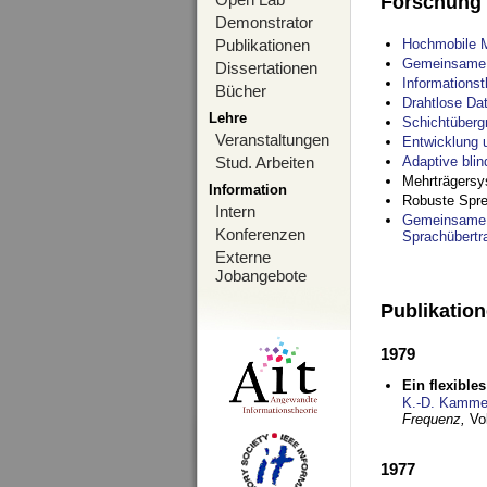
Forschung
Demonstrator
Publikationen
Hochmobile M
Gemeinsame O
Dissertationen
Informations
Bücher
Drahtlose Da
Lehre
Schichtüberg
Veranstaltungen
Entwicklung 
Stud. Arbeiten
Adaptive bli
Mehrträgersy
Information
Robuste Spre
Intern
Gemeinsame O
Konferenzen
Sprachübertr
Externe
Jobangebote
Publikatio
1979
Ein flexible
K.-D. Kamme
Frequenz,
Vo
1977