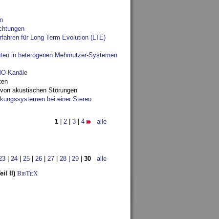
n
chtungen
fahren für Long Term Evolution (LTE)
ten in heterogenen Mehrnutzer-Systemen
IMO-Kanäle
ten
 von akustischen Störungen
ungssystemen bei einer Stereo
1
|
2
|
3
|
4
alle
23
|
24
|
25
|
26
|
27
|
28
|
29
|
30
alle
l II)
BibT
X
E