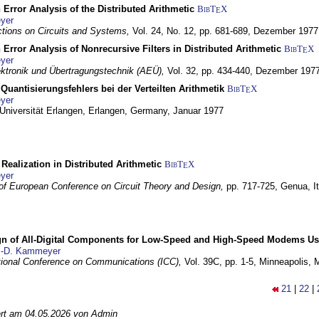
 Error Analysis of the Distributed Arithmetic
BibT
X
E
yer
tions on Circuits and Systems,
Vol. 24, No. 12, pp. 681-689,
Dezember 1977
 Error Analysis of Nonrecursive Filters in Distributed Arithmetic
BibT
X
E
yer
lektronik und Übertragungstechnik (AEÜ),
Vol. 32, pp. 434-440,
Dezember 197
Quantisierungsfehlers bei der Verteilten Arithmetik
BibT
X
E
yer
 Universität Erlangen,
Erlangen, Germany,
Januar 1977
r Realization in Distributed Arithmetic
BibT
X
E
yer
of European Conference on Circuit Theory and Design,
pp. 717-725,
Genua, It
gn of All-Digital Components for Low-Speed and High-Speed Modems 
.-D. Kammeyer
tional Conference on Communications (ICC),
Vol. 39C, pp. 1-5,
Minneapolis,
21
|
22
|
iert am 04.05.2026 von Admin