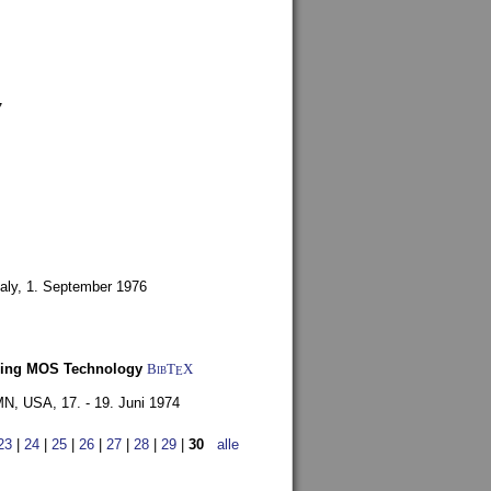
7
aly,
1. September 1976
Using MOS Technology
BibT
X
E
 MN, USA,
17. - 19. Juni 1974
23
|
24
|
25
|
26
|
27
|
28
|
29
|
30
alle