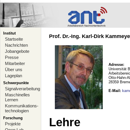
Institut
Prof. Dr.-Ing. Karl-Dirk Kammeyer
Startseite
Nachrichten
Jobangebote
Presse
Mitarbeiter
Adresse:
Universität 
Über uns
Arbeitsberei
Lageplan
Otto-Hahn-A
28359 Brem
Schwerpunkte
Signalverarbeitung
E-Mail
:
kam
Maschinelles
Lernen
Kommunikations-
technologien
Forschung
Lehre
Projekte
Open Lab