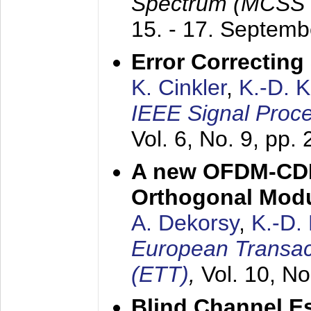
Spectrum (MCSS 
15. - 17. Septem
Error Correctin
K. Cinkler
,
K.-D. 
IEEE Signal Proce
Vol. 6, No. 9, pp.
A new OFDM-CDM
Orthogonal Modu
A. Dekorsy
,
K.-D.
European Transac
(ETT)
,
Vol. 10, No
Blind Channel E