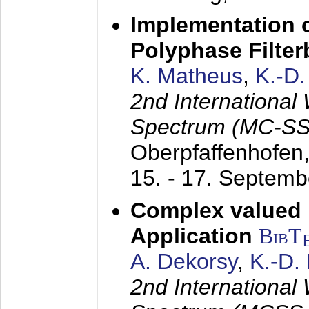
Implementation o
Polyphase Filte
K. Matheus
,
K.-D
2nd International
Spectrum (MC-SS 
Oberpfaffenhofen
15. - 17. Septem
Complex valued
Application
BibT
A. Dekorsy
,
K.-D.
2nd International