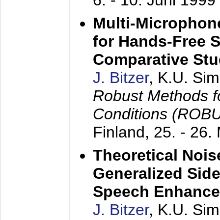
6. - 10. Juni 1999
Multi-Microphon
for Hands-Free 
Comparative St
J. Bitzer
, K.U. Si
Robust Methods f
Conditions (ROB
Finland,
25. - 26.
Theoretical Nois
Generalized Side
Speech Enhanc
J. Bitzer
, K.U. Si