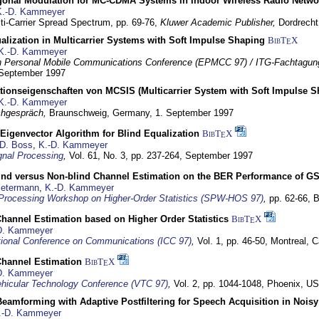
gonal Modulation for MC-CDMA Systems in Indoor Wireless Radio Netwo
K.-D. Kammeyer
lti-Carrier Spread Spectrum,
pp. 69-76,
Kluwer Academic Publisher,
Dordrecht
lization in Multicarrier Systems with Soft Impulse Shaping
BibT
X
E
K.-D. Kammeyer
 Personal Mobile Communications Conference (EPMCC 97) / ITG-Fachtagun
 September 1997
tionseigenschaften von MCSIS (Multicarrier System with Soft Impulse S
K.-D. Kammeyer
hgespräch,
Braunschweig, Germany,
1. September 1997
Eigenvector Algorithm for Blind Equalization
BibT
X
E
D. Boss
,
K.-D. Kammeyer
nal Processing
,
Vol. 61, No. 3, pp. 237-264,
September 1997
lind versus Non-blind Channel Estimation on the BER Performance of G
Petermann
,
K.-D. Kammeyer
Processing Workshop on Higher-Order Statistics (SPW-HOS 97)
,
pp. 62-66,
B
hannel Estimation based on Higher Order Statistics
BibT
X
E
D. Kammeyer
tional Conference on Communications (ICC 97)
,
Vol. 1, pp. 46-50,
Montreal, 
hannel Estimation
BibT
X
E
D. Kammeyer
hicular Technology Conference (VTC 97)
,
Vol. 2, pp. 1044-1048,
Phoenix, U
eamforming with Adaptive Postfiltering for Speech Acquisition in Nois
.-D. Kammeyer