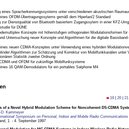
 eines Spracherkennungssystems unter verschiedenen akustischen Raumau
 eines OFDM-Übertragungssytems gemäß dem Hiperlan/2 Standard
 zur Dienstqualität von Bluetooth basiertem Zugangssytem in einer KFZ-Um
studie für DÜNE
odemultiplex Konzepte mit höherstufigen orthogonalen Modulationsformen für
nd Untersuchung neuer Konzepte und Algorithmen für die digitale Basisband-S
eines neuen CDMA-Konzeptes unter Verwendung eines hybriden Modulationve
blinder Algorithmen zur Schätzung und Korrektur von Mobilfunkkanälen unter 
ionären Statistik zweiter Ordnung
 CDMA und OFDM für zukünftige Mobilfunksysteme
eines 16 QAM-Demodulators für ein portables Satphone M4
nen
19
|
20
|
21
s of a Novel Hybrid Modulation Scheme for Noncoherent DS-CDMA Sys
-D. Kammeyer
ernational Symposium on Personal, Indoor and Mobile Radio Communication
land,
1. - 4. September 1997