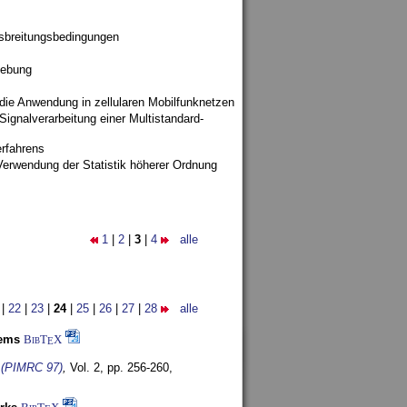
sbreitungsbedingungen
gebung
 die Anwendung in zellularen Mobilfunknetzen
ignalverarbeitung einer Multistandard-
rfahrens
Verwendung der Statistik höherer Ordnung
1
|
2
|
3
|
4
alle
|
22
|
23
|
24
|
25
|
26
|
27
|
28
alle
tems
BibT
X
E
s (PIMRC 97)
,
Vol. 2, pp. 256-260,