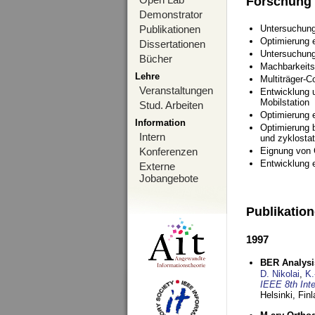
Forschung
Demonstrator
Publikationen
Untersuchung
Optimierung
Dissertationen
Untersuchung
Bücher
Machbarkeits
Lehre
Multiträger-C
Veranstaltungen
Entwicklung u
Mobilstation
Stud. Arbeiten
Optimierung 
Information
Optimierung 
Intern
und zyklostat
Konferenzen
Eignung von
Entwicklung 
Externe
Jobangebote
Publikatio
1997
BER Analysi
D. Nikolai
,
K.
IEEE 8th Int
Helsinki, Fin