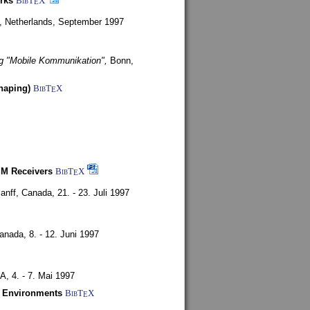
rks
BibT
X
E
, Netherlands,
September 1997
g "Mobile Kommunikation",
Bonn,
haping)
BibT
X
E
SM Receivers
BibT
X
E
anff, Canada,
21. - 23. Juli 1997
Canada,
8. - 12. Juni 1997
SA,
4. - 7. Mai 1997
y Environments
BibT
X
E