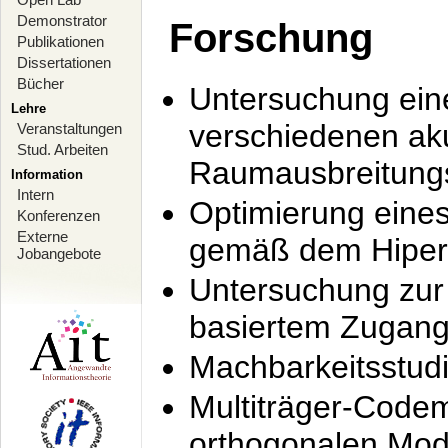
Demonstrator
Forschung
Publikationen
Dissertationen
Bücher
Untersuchung ein
Lehre
verschiedenen ak
Veranstaltungen
Stud. Arbeiten
Raumausbreitung
Information
Intern
Optimierung ein
Konferenzen
Externe
gemäß dem Hiperl
Jobangebote
Untersuchung zur 
basiertem Zugan
Machbarkeitsstud
Multiträger-Codem
orthogonalen Mod