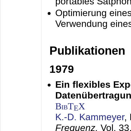
portables Satpho
Optimierung eine
Verwendung eines
Publikationen
1979
Ein flexibles Ex
Datenübertragung
BibT
X
E
K.-D. Kammeyer
,
Frequenz,
Vol. 33