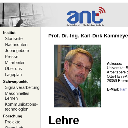
Institut
Prof. Dr.-Ing. Karl-Dirk Kammeyer
Startseite
Nachrichten
Jobangebote
Presse
Mitarbeiter
Adresse:
Universität 
Über uns
Arbeitsberei
Lageplan
Otto-Hahn-A
28359 Brem
Schwerpunkte
Signalverarbeitung
E-Mail
:
kam
Maschinelles
Lernen
Kommunikations-
technologien
Forschung
Lehre
Projekte
Open Lab