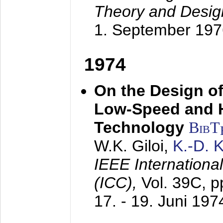
Theory and Desig
1. September 197
1974
On the Design of
Low-Speed and 
Technology
BibT
W.K. Giloi,
K.-D.
IEEE Internation
(ICC),
Vol. 39C, p
17. - 19. Juni 197