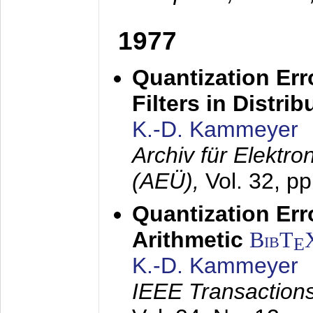
1977
Quantization Err
Filters in Distri
K.-D. Kammeyer
Archiv für Elektr
(AEÜ),
Vol. 32, p
Quantization Err
Arithmetic
BibT
E
K.-D. Kammeyer
IEEE Transactions