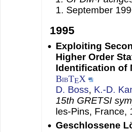
1. September 199
1995
Exploiting Secon
Higher Order Stat
Identification o
BibT
X
E
D. Boss
,
K.-D. K
15th GRETSI sy
les-Pins, France,
Geschlossene Lö