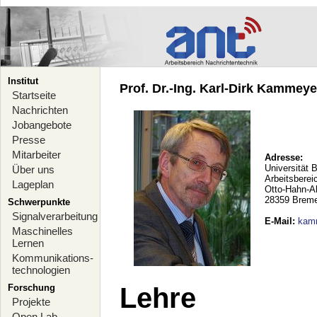
Institut
Prof. Dr.-Ing. Karl-Dirk Kammeyer
Startseite
Nachrichten
Jobangebote
Presse
Mitarbeiter
Adresse:
Universität 
Über uns
Arbeitsberei
Lageplan
Otto-Hahn-A
28359 Brem
Schwerpunkte
Signalverarbeitung
E-Mail
:
kam
Maschinelles
Lernen
Kommunikations-
technologien
Forschung
Lehre
Projekte
Open Lab