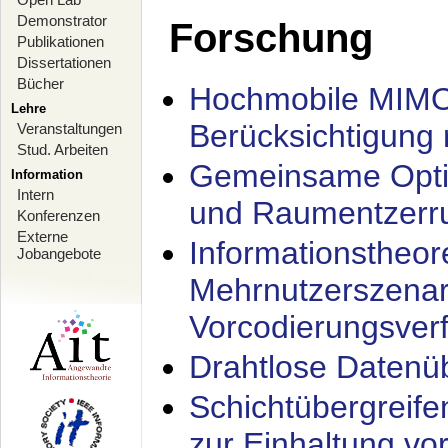
Demonstrator
Forschung
Publikationen
Dissertationen
Bücher
Hochmobile MIMO
Lehre
Berücksichtigung 
Veranstaltungen
Stud. Arbeiten
Gemeinsame Opti
Information
Intern
und Raumentzerru
Konferenzen
Externe
Informationstheor
Jobangebote
Mehrnutzerszenar
Vorcodierungsverf
Drahtlose Datenü
Schichtübergrei
zur Einhaltung vo