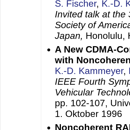
S. Fischer
,
K.-D.
Invited talk at the
Society of America
Japan,
Honolulu, 
A New CDMA-Con
with Noncoheren
K.-D. Kammeyer
,
IEEE Fourth Sym
Vehicular Technol
pp. 102-107,
Univ
1. Oktober 1996
Noncoherent RA