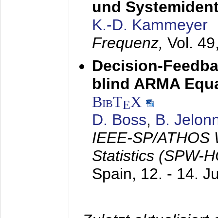
und Systemidenti
K.-D. Kammeyer
Frequenz,
Vol. 49
Decision-Feedba
blind ARMA Equal
BibT
X
E
D. Boss
,
B. Jelon
IEEE-SP/ATHOS W
Statistics (SPW-
Spain,
12. - 14. J