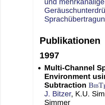
und mehrkanalige
Geräuschunterdrü
Sprachübertragu
Publikationen
1997
Multi-Channel S
Environment usin
Subtraction
BibT
J. Bitzer
, K.U. Si
Simmer