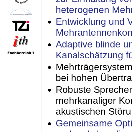
heterogenen Meh
Entwicklung und V
Mehrantennenkon
Adaptive blinde u
Kanalschätzung f
Mehrträgersystem
bei hohen Übertr
Robuste Sprecher
mehrkanaliger Ko
akustischen Stör
Gemeinsame Opti