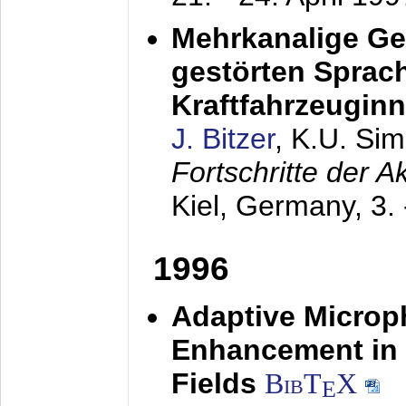
Mehrkanalige G
gestörten Sprach
Kraftfahrzeugin
J. Bitzer
, K.U. Si
Fortschritte der 
Kiel, Germany,
3.
1996
Adaptive Microp
Enhancement in 
Fields
BibT
X
E