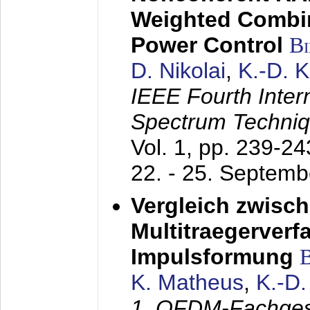
Weighted Combi
Power Control
B
D. Nikolai
,
K.-D. 
IEEE Fourth Inte
Spectrum Techniq
Vol. 1, pp. 239-2
22. - 25. Septem
Vergleich zwisc
Multitraegerverf
Impulsformung
K. Matheus
,
K.-D
1. OFDM-Fachge