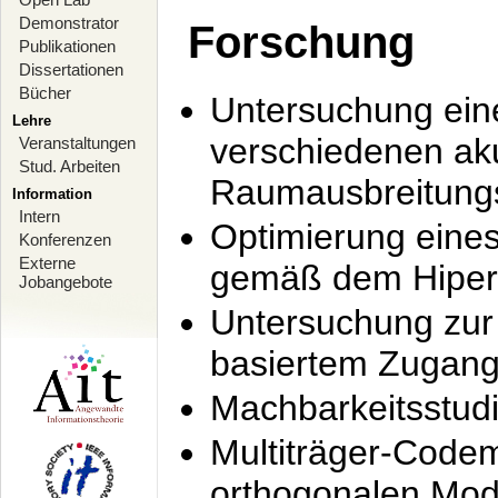
Demonstrator
Forschung
Publikationen
Dissertationen
Bücher
Untersuchung ein
Lehre
verschiedenen ak
Veranstaltungen
Stud. Arbeiten
Raumausbreitung
Information
Intern
Optimierung ein
Konferenzen
Externe
gemäß dem Hiperl
Jobangebote
Untersuchung zur 
basiertem Zugan
Machbarkeitsstud
Multiträger-Codem
orthogonalen Mod