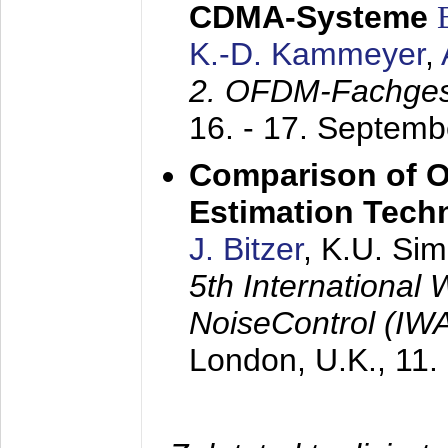
CDMA-Systeme
K.-D. Kammeyer
,
2. OFDM-Fachge
16. - 17. Septem
Comparison of O
Estimation Tech
J. Bitzer
, K.U. Si
5th International
NoiseControl (I
London, U.K.,
11.