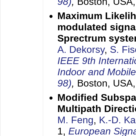
98)
,
Boston, USA
Maximum Likelih
modulated signal
Sprectrum syst
A. Dekorsy
,
S. Fis
IEEE 9th Internat
Indoor and Mobil
98)
,
Boston, USA
Modified Subspa
Multipath Direct
M. Feng
,
K.-D. K
1,
European Signa