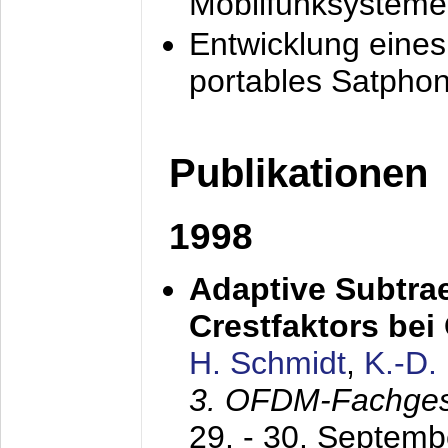
Mobilfunksysteme
Entwicklung eine
portables Satpho
Publikationen
1998
Adaptive Subtra
Crestfaktors be
H. Schmidt
,
K.-D
3. OFDM-Fachge
29. - 30. Septem