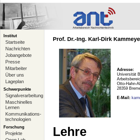
Institut
Prof. Dr.-Ing. Karl-Dirk Kammeyer
Startseite
Nachrichten
Jobangebote
Presse
Mitarbeiter
Adresse:
Universität 
Über uns
Arbeitsberei
Lageplan
Otto-Hahn-A
28359 Brem
Schwerpunkte
Signalverarbeitung
E-Mail
:
kam
Maschinelles
Lernen
Kommunikations-
technologien
Forschung
Lehre
Projekte
Open Lab