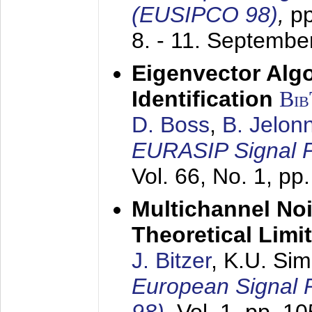
(EUSIPCO 98)
,
p
8. - 11. Septembe
Eigenvector Alg
Identification
Bi
D. Boss
,
B. Jelon
EURASIP Signal P
Vol. 66, No. 1, pp
Multichannel No
Theoretical Limi
J. Bitzer
, K.U. Si
European Signal