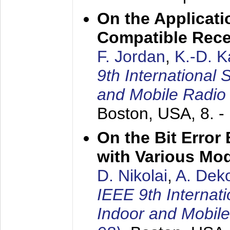
On the Applicati
Compatible Rece
F. Jordan
,
K.-D. 
9th International
and Mobile Radio
Boston, USA,
8. 
On the Bit Erro
with Various Mo
D. Nikolai
,
A. Dek
IEEE 9th Internat
Indoor and Mobil