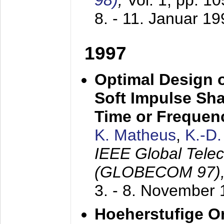
98)
,
Vol. 1, pp. 1
8. - 11. Januar 1
1997
Optimal Design o
Soft Impulse Sha
Time or Frequenc
K. Matheus
,
K.-D
IEEE Global Tele
(GLOBECOM 97)
3. - 8. November
Hoeherstufige O