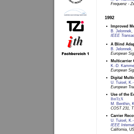
Frequenz - Ze
1992
Improved Met
B. Jelonnek
,
IEEE Transac
A Blind Adap
B. Jelonnek
,
European Sig
Multicarrier
K.-D. Kamme
European Sig
Digital Mult
U. Tuisel
,
K.
European Tra
Use of the E
BibT
X
E
M. Benthin
,
K
COST 231, T
Carrier Reco
U. Tuisel
,
K.
IEEE Interna
California, 