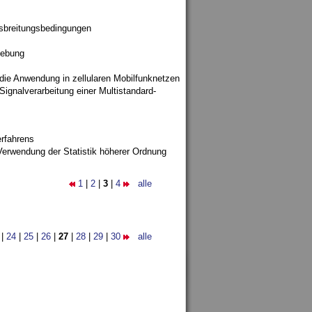
sbreitungsbedingungen
gebung
 die Anwendung in zellularen Mobilfunknetzen
ignalverarbeitung einer Multistandard-
rfahrens
Verwendung der Statistik höherer Ordnung
1
|
2
|
3
|
4
alle
|
24
|
25
|
26
|
27
|
28
|
29
|
30
alle