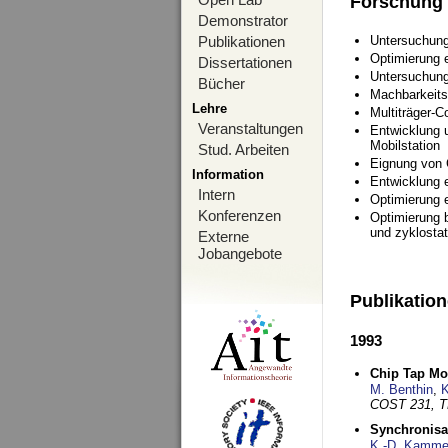
Forschung
Demonstrator
Publikationen
Untersuchung
Optimierung
Dissertationen
Untersuchung
Bücher
Machbarkeits
Lehre
Multiträger-C
Veranstaltungen
Entwicklung u
Mobilstation
Stud. Arbeiten
Eignung von
Information
Entwicklung 
Intern
Optimierung 
Konferenzen
Optimierung 
und zyklostat
Externe
Jobangebote
Publikatio
1993
Chip Tap Mo
M. Benthin
,
K
COST 231, T
Synchronisa
K.-D. Kamme