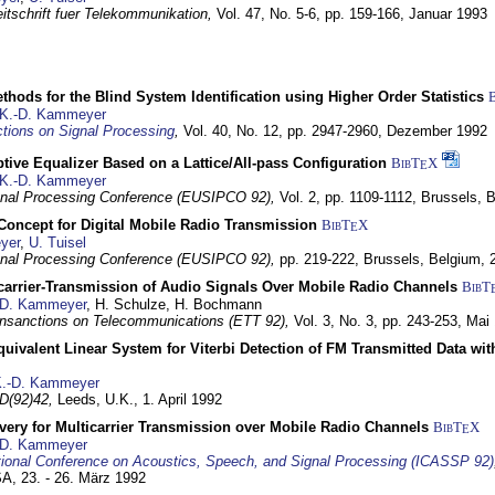
itschrift fuer Telekommunikation,
Vol. 47, No. 5-6, pp. 159-166,
Januar 1993
hods for the Blind System Identification using Higher Order Statistics
K.-D. Kammeyer
tions on Signal Processing
,
Vol. 40, No. 12, pp. 2947-2960,
Dezember 1992
tive Equalizer Based on a Lattice/All-pass Configuration
BibT
X
E
K.-D. Kammeyer
nal Processing Conference (EUSIPCO 92),
Vol. 2, pp. 1109-1112,
Brussels, 
 Concept for Digital Mobile Radio Transmission
BibT
X
E
yer
,
U. Tuisel
nal Processing Conference (EUSIPCO 92),
pp. 219-222,
Brussels, Belgium,
icarrier-Transmission of Audio Signals Over Mobile Radio Channels
BibT
-D. Kammeyer
, H. Schulze, H. Bochmann
nsanctions on Telecommunications (ETT 92),
Vol. 3, No. 3, pp. 243-253,
Mai
quivalent Linear System for Viterbi Detection of FM Transmitted Data w
.-D. Kammeyer
D(92)42,
Leeds, U.K.,
1. April 1992
very for Multicarrier Transmission over Mobile Radio Channels
BibT
X
E
-D. Kammeyer
tional Conference on Acoustics, Speech, and Signal Processing (ICASSP 92)
USA,
23. - 26. März 1992