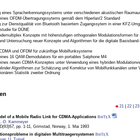
 eines Spracherkennungssystems unter verschiedenen akustischen Raumau
 eines OFDM-Übertragungssytems gemäß dem Hiperlan/2 Standard
 zur Dienstqualität von Bluetooth basiertem Zugangssytem in einer KFZ-Um
studie für DÜNE
odemultiplex Konzepte mit höherstufigen orthogonalen Modulationsformen für
nd Untersuchung neuer Konzepte und Algorithmen für die digitale Basisband-S
 CDMA und OFDM für zukünftige Mobilfunksysteme
eines 16 QAM-Demodulators für ein portables Satphone M4
eines neuen CDMA-Konzeptes unter Verwendung eines hybriden Modulationve
blinder Algorithmen zur Schätzung und Korrektur von Mobilfunkkanälen unter 
ionären Statistik zweiter Ordnung
nen
21
|
22
|
23
del of a Mobile Radio Link for CDMA-Applications
BibT
X
E
.-D. Kammeyer
D(93)57,
pp. 1-11,
Grimstad, Norway,
1. Mai 1993
tionsprobleme in digitalen Multitraegersystemen
BibT
X
E
yer
,
U. Tuisel