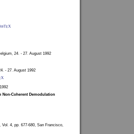
BibT
X
E
Belgium,
24. - 27. August 1992
24. - 27. August 1992
X
E
 1992
ith Non-Coherent Demodulation
,
Vol. 4, pp. 677-680,
San Francisco,