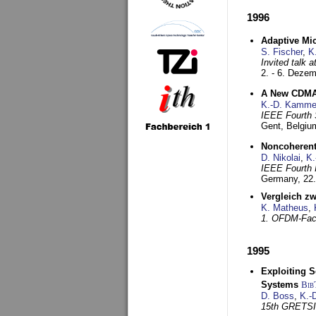
1996
Adaptive Mi
S. Fischer
,
K
Invited talk 
2. - 6. Deze
A New CDMA-
K.-D. Kamme
IEEE Fourth 
Gent, Belgiu
Noncoherent
D. Nikolai
,
K.
IEEE Fourth 
Germany,
22
Vergleich z
K. Matheus
,
1. OFDM-Fac
1995
Exploiting S
Systems
Bib
D. Boss
,
K.-
15th GRETS