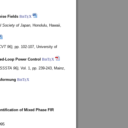
ise Fields
BibT
X
E
al Society of Japan,
Honolulu, Hawaii,
CVT 96),
pp. 102-107,
University of
ed-Loop Power Control
BibT
X
E
(ISSSTA 96),
Vol. 1, pp. 239-243,
Mainz,
lsformung
BibT
X
E
entification of Mixed Phase FIR
995