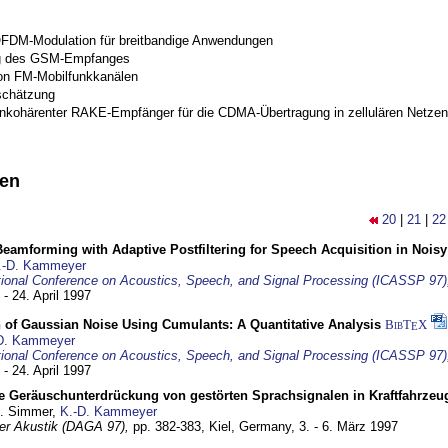
OFDM-Modulation für breitbandige Anwendungen
g des GSM-Empfanges
on FM-Mobilfunkkanälen
schätzung
inkohärenter RAKE-Empfänger für die CDMA-Übertragung in zellulären Netzen
nen
20
|
21
|
22
eamforming with Adaptive Postfiltering for Speech Acquisition in Nois
.-D. Kammeyer
tional Conference on Acoustics, Speech, and Signal Processing (ICASSP 97)
 - 24. April 1997
 of Gaussian Noise Using Cumulants: A Quantitative Analysis
BibT
X
E
D. Kammeyer
tional Conference on Acoustics, Speech, and Signal Processing (ICASSP 97)
 - 24. April 1997
e Geräuschunterdrückung von gestörten Sprachsignalen in Kraftfahrze
U. Simmer,
K.-D. Kammeyer
 der Akustik (DAGA 97),
pp. 382-383,
Kiel, Germany,
3. - 6. März 1997