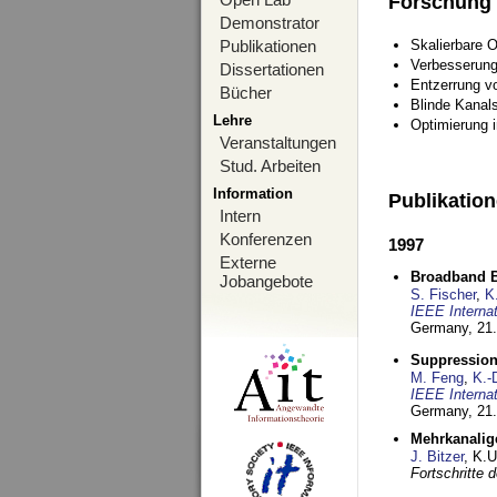
Forschung
Demonstrator
Publikationen
Skalierbare 
Verbesserun
Dissertationen
Entzerrung v
Bücher
Blinde Kanal
Lehre
Optimierung 
Veranstaltungen
Stud. Arbeiten
Information
Publikatio
Intern
Konferenzen
1997
Externe
Broadband B
Jobangebote
S. Fischer
,
K
IEEE Interna
Germany,
21.
Suppression
M. Feng
,
K.-
IEEE Interna
Germany,
21.
Mehrkanalig
J. Bitzer
, K.
Fortschritte