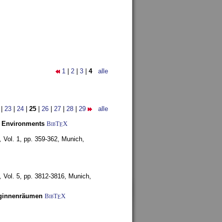
1
|
2
|
3
|
4
alle
|
23
|
24
|
25
|
26
|
27
|
28
|
29
alle
y Environments
BibT
X
E
,
Vol. 1, pp. 359-362,
Munich,
,
Vol. 5, pp. 3812-3816,
Munich,
uginnenräumen
BibT
X
E