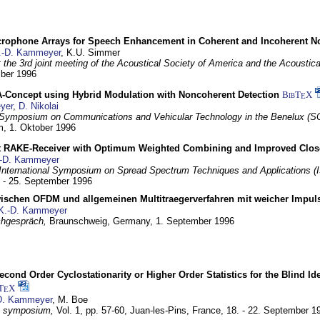
crophone Arrays for Speech Enhancement in Coherent and Incoherent No
.-D. Kammeyer
, K.U. Simmer
at the 3rd joint meeting of the Acoustical Society of America and the Acoustic
mber 1996
Concept using Hybrid Modulation with Noncoherent Detection
BibT
X
E
yer
,
D. Nikolai
Symposium on Communications and Vehicular Technology in the Benelux (S
m,
1. Oktober 1996
 RAKE-Receiver with Optimum Weighted Combining and Improved Clos
-D. Kammeyer
International Symposium on Spread Spectrum Techniques and Applications 
. - 25. September 1996
wischen OFDM und allgemeinen Multitraegerverfahren mit weicher Impu
K.-D. Kammeyer
hgespräch,
Braunschweig, Germany,
1. September 1996
econd Order Cyclostationarity or Higher Order Statistics for the Blind Id
T
X
E
D. Kammeyer
, M. Boe
I symposium,
Vol. 1, pp. 57-60,
Juan-les-Pins, France,
18. - 22. September 1