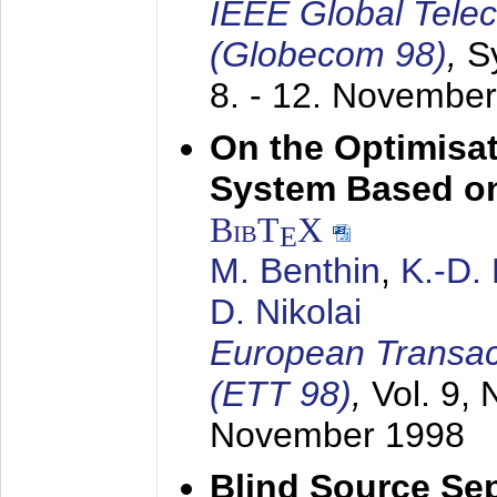
IEEE Global Tele
(Globecom 98)
,
S
8. - 12. Novembe
On the Optimisa
System Based on
BibT
X
E
M. Benthin
,
K.-D.
D. Nikolai
European Transac
(ETT 98)
,
Vol. 9, 
November 1998
Blind Source Se