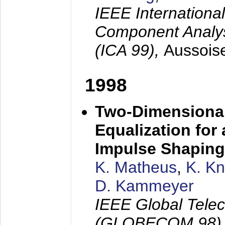
IEEE Internation
Component Analysi
(ICA 99),
Aussois
1998
Two-Dimensional
Equalization for 
Impulse Shaping
K. Matheus
,
K. K
D. Kammeyer
IEEE Global Tele
(GLOBECOM 98)