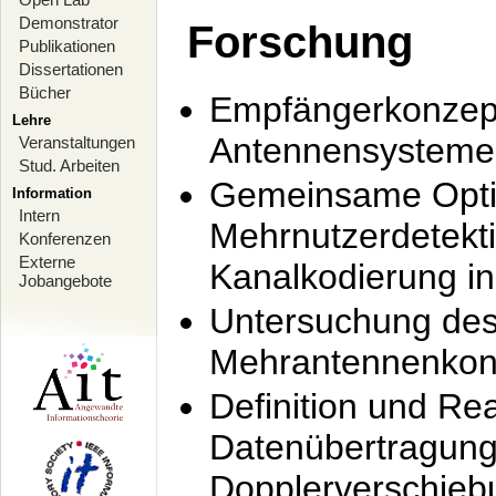
Demonstrator
Forschung
Publikationen
Dissertationen
Bücher
Empfängerkonzept
Lehre
Antennensysteme
Veranstaltungen
Stud. Arbeiten
Gemeinsame Opti
Information
Intern
Mehrnutzerdetekti
Konferenzen
Externe
Kanalkodierung 
Jobangebote
Untersuchung de
Mehrantennenkonz
Definition und Re
Datenübertragung
Dopplerverschie