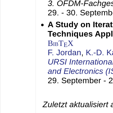
3. OFDM-Fachge
29. - 30. Septem
A Study on Itera
Techniques Appl
BibT
X
E
F. Jordan
,
K.-D. 
URSI Internation
and Electronics (
29. September - 
Zuletzt aktualisier