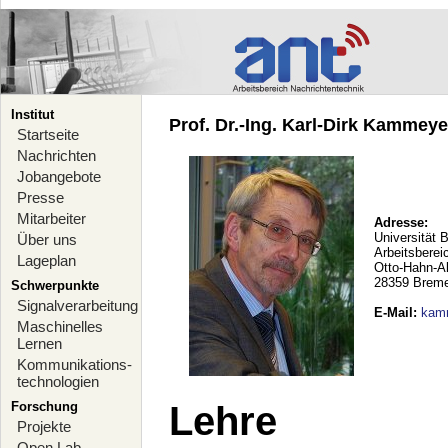
Institut
Prof. Dr.-Ing. Karl-Dirk Kammeyer
Startseite
Nachrichten
Jobangebote
Presse
Mitarbeiter
Adresse:
Universität 
Über uns
Arbeitsberei
Lageplan
Otto-Hahn-A
28359 Brem
Schwerpunkte
Signalverarbeitung
E-Mail
:
kam
Maschinelles
Lernen
Kommunikations-
technologien
Forschung
Lehre
Projekte
Open Lab