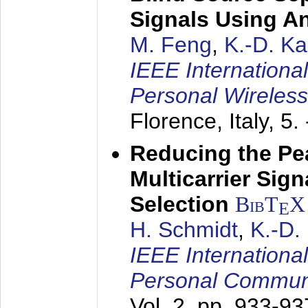
Signals Using A
M. Feng
,
K.-D. K
IEEE Internationa
Personal Wireles
Florence, Italy,
5.
Reducing the Pe
Multicarrier Sig
Selection
BibT
X
E
H. Schmidt
,
K.-D
IEEE Internationa
Personal Commun
Vol. 2, pp. 933-9