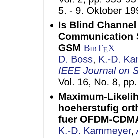
5. - 9. Oktober 1
Is Blind Channel
Communication 
GSM
BibT
X
E
D. Boss
,
K.-D. K
IEEE Journal on 
Vol. 16, No. 8, p
Maximum-Likeli
hoeherstufig or
fuer OFDM-CDM
K.-D. Kammeyer
,