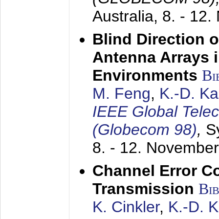
Australia,
8. - 12
Blind Direction o
Antenna Arrays 
Environments
Bi
M. Feng
,
K.-D. K
IEEE Global Tele
(Globecom 98)
,
S
8. - 12. Novembe
Channel Error C
Transmission
Bi
K. Cinkler
,
K.-D. 