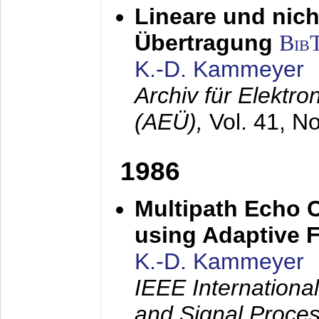
Lineare und nich
Übertragung
Bib
K.-D. Kammeyer
Archiv für Elektr
(AEÜ),
Vol. 41, N
1986
Multipath Echo 
using Adaptive F
K.-D. Kammeyer
IEEE Internationa
and Signal Proce