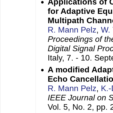
Applications of
for Adaptive Equ
Multipath Chann
R. Mann Pelz
,
W. 
Proceedings of th
Digital Signal Pr
Italy,
7. - 10. Sep
A modified Adapt
Echo Cancellati
R. Mann Pelz
,
K.
IEEE Journal on 
Vol. 5, No. 2, pp.