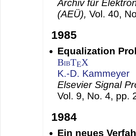
Archiv für Elektr
(AEÜ),
Vol. 40, N
1985
Equalization Pro
BibT
X
E
K.-D. Kammeyer
Elsevier Signal P
Vol. 9, No. 4, pp.
1984
Ein neues Verfah