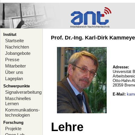
Institut
Prof. Dr.-Ing. Karl-Dirk Kammeyer
Startseite
Nachrichten
Jobangebote
Presse
Mitarbeiter
Adresse:
Universität 
Über uns
Arbeitsberei
Lageplan
Otto-Hahn-A
28359 Brem
Schwerpunkte
Signalverarbeitung
E-Mail
:
kam
Maschinelles
Lernen
Kommunikations-
technologien
Forschung
Lehre
Projekte
Open Lab