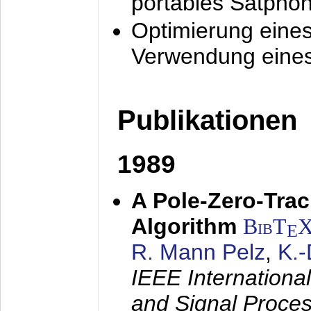
portables Satpho
Optimierung eine
Verwendung eines
Publikationen
1989
A Pole-Zero-Tra
Algorithm
BibT
E
R. Mann Pelz
,
K.
IEEE Internationa
and Signal Proce