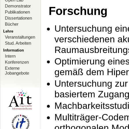
Demonstrator
Forschung
Publikationen
Dissertationen
Bücher
Untersuchung ein
Lehre
verschiedenen ak
Veranstaltungen
Stud. Arbeiten
Raumausbreitung
Information
Intern
Optimierung ein
Konferenzen
Externe
gemäß dem Hiperl
Jobangebote
Untersuchung zur 
basiertem Zugan
Machbarkeitsstud
Multiträger-Codem
orthogonalen Mod