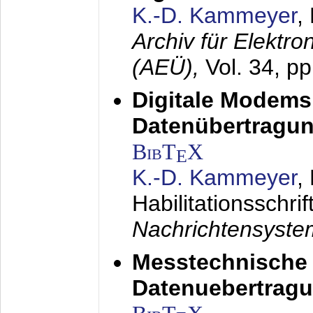
K.-D. Kammeyer
,
Archiv für Elektr
(AEÜ),
Vol. 34, p
Digitale Modems
Datenübertragun
BibT
X
E
K.-D. Kammeyer
,
Habilitationsschrif
Nachrichtensyst
Messtechnische
Datenuebertragu