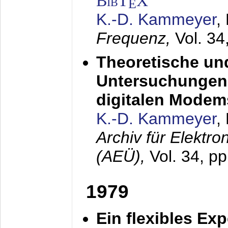
BibT
X
E
K.-D. Kammeyer
,
Frequenz,
Vol. 34
Theoretische un
Untersuchungen 
digitalen Modem
K.-D. Kammeyer
,
Archiv für Elektr
(AEÜ),
Vol. 34, pp
1979
Ein flexibles Ex