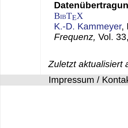
Datenübertragung
BibT
X
E
K.-D. Kammeyer
,
Frequenz,
Vol. 33
Zuletzt aktualisier
Impressum / Konta