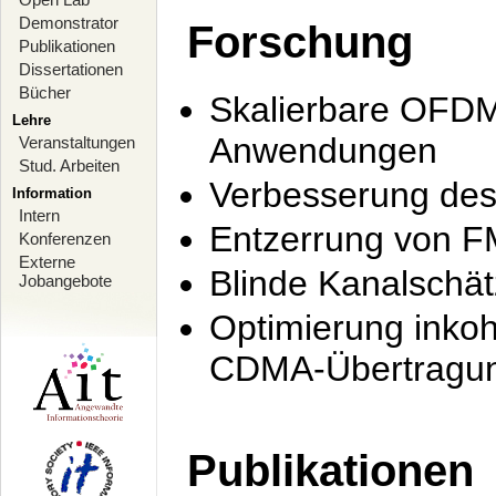
Demonstrator
Forschung
Publikationen
Dissertationen
Bücher
Skalierbare OFDM-
Lehre
Anwendungen
Veranstaltungen
Stud. Arbeiten
Verbesserung de
Information
Intern
Entzerrung von F
Konferenzen
Externe
Blinde Kanalschä
Jobangebote
Optimierung inko
CDMA-Übertragung
Publikationen