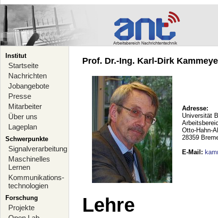
Institut
Prof. Dr.-Ing. Karl-Dirk Kammeyer
Startseite
Nachrichten
Jobangebote
Presse
Mitarbeiter
Adresse:
Universität 
Über uns
Arbeitsberei
Lageplan
Otto-Hahn-A
28359 Brem
Schwerpunkte
Signalverarbeitung
E-Mail
:
kam
Maschinelles
Lernen
Kommunikations-
technologien
Forschung
Lehre
Projekte
Open Lab