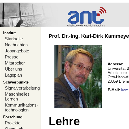
Institut
Prof. Dr.-Ing. Karl-Dirk Kammeyer
Startseite
Nachrichten
Jobangebote
Presse
Mitarbeiter
Adresse:
Universität 
Über uns
Arbeitsberei
Lageplan
Otto-Hahn-A
28359 Brem
Schwerpunkte
Signalverarbeitung
E-Mail
:
kam
Maschinelles
Lernen
Kommunikations-
technologien
Forschung
Lehre
Projekte
Open Lab