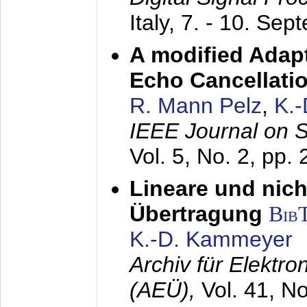
Italy,
7. - 10. Sep
A modified Adapt
Echo Cancellati
R. Mann Pelz
,
K.
IEEE Journal on 
Vol. 5, No. 2, pp.
Lineare und nich
Übertragung
Bib
K.-D. Kammeyer
Archiv für Elektr
(AEÜ),
Vol. 41, N