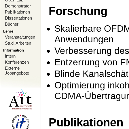
Demonstrator
Forschung
Publikationen
Dissertationen
Bücher
Skalierbare OFDM-
Lehre
Anwendungen
Veranstaltungen
Stud. Arbeiten
Verbesserung de
Information
Intern
Entzerrung von F
Konferenzen
Externe
Blinde Kanalschä
Jobangebote
Optimierung inko
CDMA-Übertragung
Publikationen