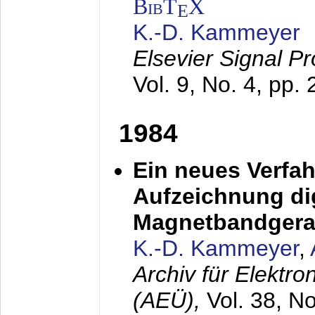
BibT
X
E
K.-D. Kammeyer
Elsevier Signal P
Vol. 9, No. 4, pp.
1984
Ein neues Verfah
Aufzeichnung dig
Magnetbandgera
K.-D. Kammeyer
,
Archiv für Elektr
(AEÜ),
Vol. 38, N