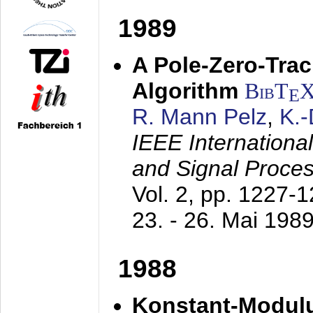
1989
A Pole-Zero-Tra
Algorithm
BibT
E
R. Mann Pelz
,
K.
IEEE Internationa
and Signal Proce
Vol. 2, pp. 1227-
23. - 26. Mai 198
1988
Konstant-Modulu