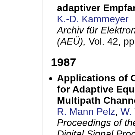
adaptiver Empfan
K.-D. Kammeyer
Archiv für Elektr
(AEÜ),
Vol. 42, p
1987
Applications of
for Adaptive Equ
Multipath Chann
R. Mann Pelz
,
W. 
Proceedings of th
Digital Signal Pr