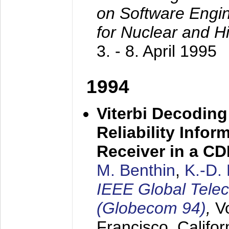
on Software Engine
for Nuclear and H
3. - 8. April 1995
1994
Viterbi Decoding
Reliability Info
Receiver in a C
M. Benthin
,
K.-D.
IEEE Global Tele
(Globecom 94)
,
V
Francisco, Califor