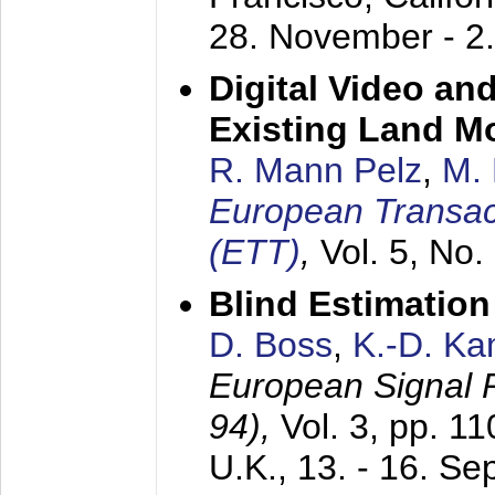
28. November - 2
Digital Video an
Existing Land M
R. Mann Pelz
,
M. 
European Transac
(ETT)
,
Vol. 5, No.
Blind Estimatio
D. Boss
,
K.-D. K
European Signal
94),
Vol. 3, pp. 1
U.K.,
13. - 16. S