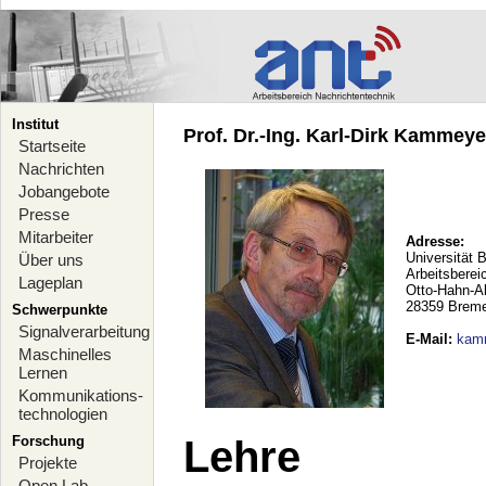
Institut
Prof. Dr.-Ing. Karl-Dirk Kammeyer
Startseite
Nachrichten
Jobangebote
Presse
Mitarbeiter
Adresse:
Universität 
Über uns
Arbeitsberei
Lageplan
Otto-Hahn-A
28359 Brem
Schwerpunkte
Signalverarbeitung
E-Mail
:
kam
Maschinelles
Lernen
Kommunikations-
technologien
Forschung
Lehre
Projekte
Open Lab