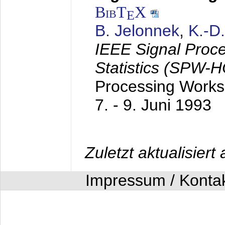
BibT
X
E
B. Jelonnek
,
K.-D
IEEE Signal Proc
Statistics (SPW-
Processing Worksh
7. - 9. Juni 1993
Zuletzt aktualisier
Impressum / Konta