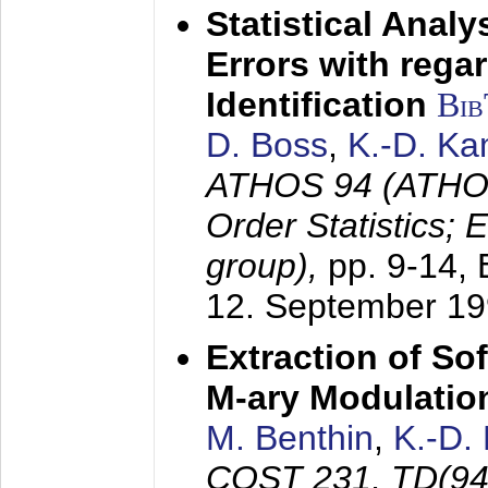
Statistical Anal
Errors with rega
Identification
Bi
D. Boss
,
K.-D. K
ATHOS 94 (ATHOS
Order Statistics;
group),
pp. 9-14,
12. September 1
Extraction of Sof
M-ary Modulatio
M. Benthin
,
K.-D.
COST 231, TD(94