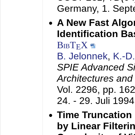
Germany,
1. Sep
A New Fast Algo
Identification B
BibT
X
E
B. Jelonnek
,
K.-D
SPIE Advanced Sig
Architectures and
Vol. 2296, pp. 16
24. - 29. Juli 1994
Time Truncation
by Linear Filter