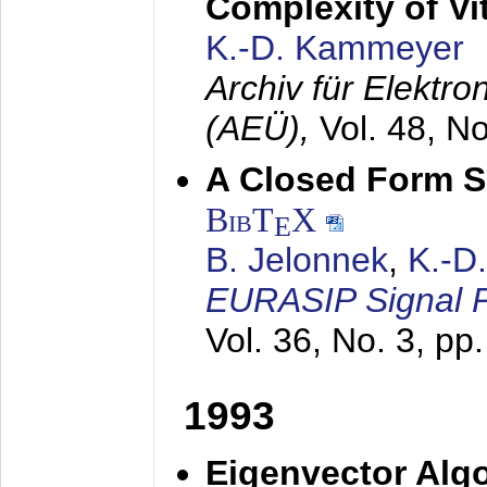
Complexity of Vi
K.-D. Kammeyer
Archiv für Elektr
(AEÜ),
Vol. 48, N
A Closed Form So
BibT
X
E
B. Jelonnek
,
K.-D
EURASIP Signal P
Vol. 36, No. 3, pp
1993
Eigenvector Algo