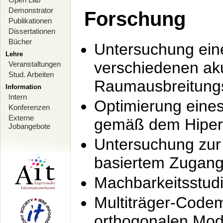
Demonstrator
Forschung
Publikationen
Dissertationen
Bücher
Untersuchung ein
Lehre
verschiedenen ak
Veranstaltungen
Stud. Arbeiten
Raumausbreitung
Information
Intern
Optimierung ein
Konferenzen
Externe
gemäß dem Hiperl
Jobangebote
Untersuchung zur 
basiertem Zugan
Machbarkeitsstud
Multiträger-Codem
orthogonalen Mod