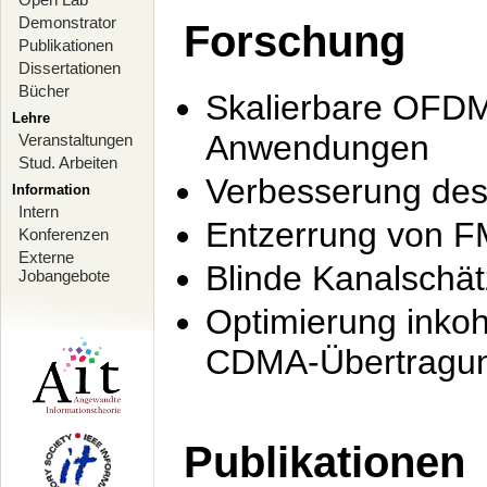
Demonstrator
Forschung
Publikationen
Dissertationen
Bücher
Skalierbare OFDM-
Lehre
Anwendungen
Veranstaltungen
Stud. Arbeiten
Verbesserung de
Information
Intern
Entzerrung von F
Konferenzen
Externe
Blinde Kanalschä
Jobangebote
Optimierung inko
CDMA-Übertragung
Publikationen