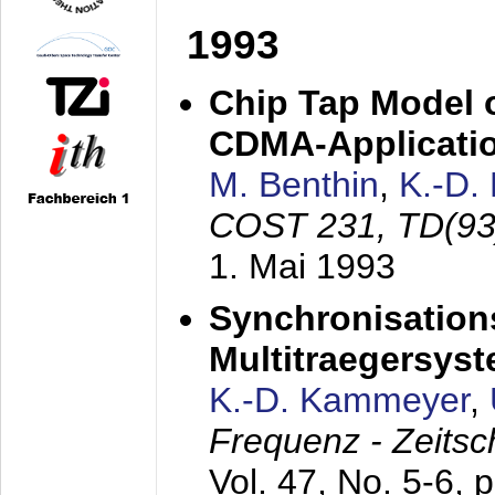
1993
Chip Tap Model o
CDMA-Applicati
M. Benthin
,
K.-D.
COST 231, TD(93
1. Mai 1993
Synchronisations
Multitraegersys
K.-D. Kammeyer
,
Frequenz - Zeitsc
Vol. 47, No. 5-6, 