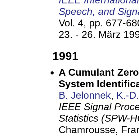
IEEE Internationa
Speech, and Sign
Vol. 4, pp. 677-6
23. - 26. März 19
1991
A Cumulant Zero
System Identific
B. Jelonnek
,
K.-D
IEEE Signal Proc
Statistics (SPW-
Chamrousse, Fra