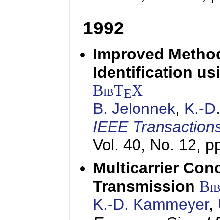
1992
Improved Method
Identification us
BibT
X
E
B. Jelonnek
,
K.-D
IEEE Transactions
Vol. 40, No. 12, 
Multicarrier Conc
Transmission
Bi
K.-D. Kammeyer
,